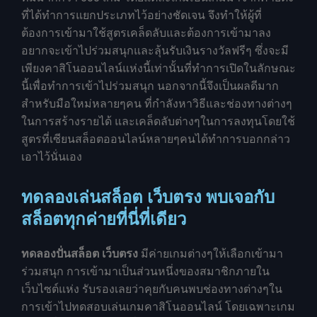
ที่ได้ทำการแยกประเภทไว้อย่างชัดเจน จึงทำให้ผู้ที่
ต้องการเข้ามาใช้สูตรเคล็ดลับและต้องการเข้ามาลง
อยากจะเข้าไปร่วมสนุกและลุ้นรับเงินรางวัลฟรีๆ ซึ่งจะมี
เพียงคาสิโนออนไลน์แห่งนี้เท่านั้นที่ทำการเปิดในลักษณะ
นี้เพื่อทำการเข้าไปร่วมสนุก นอกจากนี้จึงเป็นผลดีมาก
สำหรับมือใหม่หลายๆคน ที่กำลังหาวิธีและช่องทางต่างๆ
ในการสร้างรายได้ และเคล็ดลับต่างๆในการลงทุนโดยใช้
สูตรที่เซียนสล็อตออนไลน์หลายๆคนได้ทำการบอกกล่าว
เอาไว้นั่นเอง
ทดลองเล่นสล็อต เว็บตรง พบเจอกับ
สล็อตทุกค่ายที่นี่ที่เดียว
ทดลองปั่นสล็อต เว็บตรง
มีค่ายเกมต่างๆให้เลือกเข้ามา
ร่วมสนุก การเข้ามาเป็นส่วนหนึ่งของสมาชิกภายใน
เว็บไซต์แห่ง รับรองเลยว่าคุยกับคนพบช่องทางต่างๆใน
การเข้าไปทดสอบเล่นเกมคาสิโนออนไลน์ โดยเฉพาะเกม