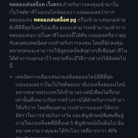
ทดลองเล่นสล็อต เว็บตรง
สำหรับการลงทุนเข้ามาใน
เว็บไซต์คาสิโนออนไลน์ของเรา แน่นอนเลยว่าการ
ทดลองเล่น
ทดลองเล่นสล็อต
pg
หรือเข้ามาเล่นเกมค่าย
ดังที่ดีที่สุดในทวีปเอเชีย คุณจะสามารถเข้ามานะทำการ
ทดลองเล่นภายในคาสิโนแห่งนี้ได้ทัน แน่นอนหรือว่าคุย
กับคนพบเทคนิคต่างๆสำหรับการลงทุน โดยที่นักลงทุน
หลายๆคนจะสามารถใช้สูตรเคล็ดลับต่างๆที่เซียนคาสิโน
ได้ทำการบอกเอาไว้ หน่วยที่จะมีวิธีการต่างๆได้ดังต่อไป
นี้
เทคนิคการเลือกเล่นเกมสล็อตออนไลน์ที่ดีที่สุด
แน่นอนเลยว่าในเว็บไซต์ของเรามีเกมสล็อตออนไลน์
หลากหลายประเภทให้เข้ามาลง แต่มีเพียงไม่กี่เกม
เท่านั้นที่เหมาะกับการสร้างรายได้สำหรับการเข้ามา
ใช้บริการ โดยที่คุณสามารถทำการมองหาได้จาก
อัตราในการจ่ายเงินรางวัล และสัญลักษณ์พิเศษที่อยู่
ภายในเกมสล็อตที่มีตั้งแต่ 5 สัญลักษณ์เป็นต้นไป นั่น
หมายความว่าคุณจะได้รับโอกาสที่มากกว่า 40%