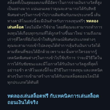
สล็อตที่เป็นสุดยอดเกมที่มีอัตราในการจ่ายเงินรางวัลที่สูง
เป็นอย่างมาก แน่นอนเลยว่าคุณจะสามารถได้รับสิทธิ
พิเศษต่างๆในการเข้าไปวางเดิมพันกับเกมประเภทนี้ เส้น
ทางคาสิโนแห่งนี้จะมีเงินสำหรับการลงทุนฟรีๆ
ทดลอง
เล่นสล็อต
โดยไม่มีค่าใช้จ่าย โดยที่คุณจะสามารถทำการ
ลงทุนได้เกือบทุกๆเกมที่ได้ถูกสร้างขึ้นมาใหม่ รวมถึงเกม
เก่าๆที่ใครที่ยังไม่เข้าใจสัญลักษณ์พิเศษประเภทต่างๆ
คุณจะสามารถเข้าไปลงทุนได้ทำการลุ้นรับเงินรางวัลได้
ตามที่คนที่ชอบได้อีกด้วย เพราะฉะนั้นหากใครอยากรู้
เทคนิคพิเศษต่างๆในการเข้าไปใช้บริการ ว่าจะมีวิธีใดใน
การได้รับชัยชนะและมีโอกาสได้รับเงินรางวัลสูงที่สุดก็
อย่ารอช้า คาสิโนแห่งนี้ก็จะมีวิธีในการลงทุน และเทคนิค
ต่างๆในการเข้ามาสร้างรายได้กับเกมสล็อตออนไลน์ได้
ทุกประเภทได้ทันที
ทดลองเล่นสล็อตฟรี กับเทคนิคการเล่นสล็อต
ถอนเงินได้จริง