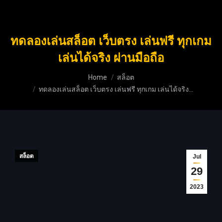
ทดลองเล่นสล็อต เว็บตรง เล่นฟรี ทุกเกม
เล่นได้จริง ผ่านมือถือ
You are here:
Home
สล็อต
ทดลองเล่นสล็อต เว็บตรง เล่นฟรี ทุกเกม เล่นได้จริง…
สล็อต
Jul
29
2023