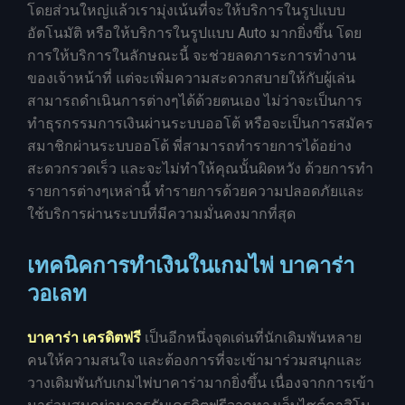
โดยส่วนใหญ่แล้วเรามุ่งเน้นที่จะให้บริการในรูปแบบ
อัตโนมัติ หรือให้บริการในรูปแบบ Auto มากยิ่งขึ้น โดย
การให้บริการในลักษณะนี้ จะช่วยลดภาระการทำงาน
ของเจ้าหน้าที่ แต่จะเพิ่มความสะดวกสบายให้กับผู้เล่น
สามารถดำเนินการต่างๆได้ด้วยตนเอง ไม่ว่าจะเป็นการ
ทำธุรกรรมการเงินผ่านระบบออโต้ หรือจะเป็นการสมัคร
สมาชิกผ่านระบบออโต้ พี่สามารถทำรายการได้อย่าง
สะดวกรวดเร็ว และจะไม่ทำให้คุณนั้นผิดหวัง ด้วยการทำ
รายการต่างๆเหล่านี้ ทำรายการด้วยความปลอดภัยและ
ใช้บริการผ่านระบบที่มีความมั่นคงมากที่สุด
เทคนิคการทำเงินในเกมไพ่ บาคาร่า
วอเลท
บาคาร่า เครดิตฟรี
เป็นอีกหนึ่งจุดเด่นที่นักเดิมพันหลาย
คนให้ความสนใจ และต้องการที่จะเข้ามาร่วมสนุกและ
วางเดิมพันกับเกมไพ่บาคาร่ามากยิ่งขึ้น เนื่องจากการเข้า