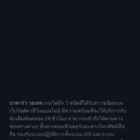
บาคาร่า วอเลท
เกมไพ่อีก 1 ชนิดที่ได้รับความนิยมบน
เว็บไซต์คาสิโนออนไลน์ มีความพร้อมที่จะให้บริการกับ
นักเดิมพันตลอด 24 ชั่วโมง สามารถเข้าถึงได้ผ่านทาง
ช่องทางต่างๆ ทั้งทางคอมพิวเตอร์และทางโทรศัพท์มือ
ถือ รองรับระบบปฏิบัติการทั้งระบบ iOS และระบบ