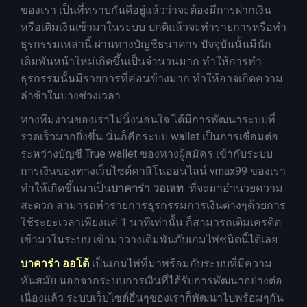
ของเรา เป็นที่ทราบกันดีอยู่แล้วว่าจะต้องมีการฝากเงิน
หรือเติมเงินเข้ามาในระบบ ปกติแล้วจะทำรายการหรือทำ
ธุรกรรมเหล่านี้ ผ่านทางบัญชีธนาคาร ปัจจุบันนั้นมีนัก
เดิมพันหน้าใหม่เกิดขึ้นเป็นจำนวนมาก ทำให้การทำ
ธุรกรรมนั้นมีรายการที่ค่อนข้างมาก ทำให้อาจเกิดความ
ล่าช้าในบางช่วงเวลา
ทางทีมงานของเราไม่นิ่งนอนใจ ได้มีการพัฒนาระบบที่
รวดเร็วมากยิ่งขึ้น นั่นก็คือระบบ wallet เป็นการเชื่อมต่อ
ระหว่างบัญชี True wallet ของทางผู้สมัคร เข้ากับระบบ
การเงินของทางเว็บไซต์คาสิโนออนไลน์ vmax99 ของเรา
ทำให้เกิดขึ้นมาเป็น
บาคาร่า วอเลท
ที่จะมาอำนวยความ
สะดวก สามารถทำรายการธุรกรรมการเงินต่างๆด้วยการ
ใช้ระยะเวลาเพียงแค่ 1 นาทีเท่านั้น ก็สามารถเติมเครดิต
เข้ามาในระบบ เข้ามาวางเดิมพันกับเกมไพ่ชนิดนี้ได้เลย
บาคาร่า ออโต้
เป็นเกมไพ่ที่มาพร้อมกับระบบที่มีความ
ทันสมัย นอกจากระบบการเงินที่ได้รับการพัฒนาอย่างต่อ
เนื่องแล้ว ระบบเว็บไซต์อื่นๆของเราก็พัฒนาไปพร้อมๆกัน