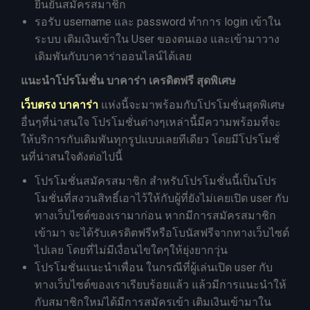
ยืนยันสมัครสมาชิก
รอรับ username และ password ทำการ login เข้าใน
ระบบ เติมเงินเข้าใน User ของตนเอง และเข้ามาวาง
เดิมพันกับบาคาร่าออนไลน์ได้เลย
แนะนำโปรโมชั่น บาคาร่า เครดิตฟรี สุดพิเศษ
เว็บตรง บาคาร่า
แห่งนี้จะมาพร้อมกับโปรโมชั่นสุดพิเศษ
อื่นๆที่น่าสนใจ โปรโมชั่นต่างๆเหล่านี้มีความพร้อมที่จะ
ให้บริการกับเดิมพันทุกรูปแบบเลยทีเดียว โดยมีโปรโมชั่
นที่น่าสนใจดังต่อไปนี้
โปรโมชั่นสมัครสมาชิก สำหรับโปรโมชั่นนี้เป็นโปร
โมชั่นที่สงวนสิทธิ์เอาไว้ให้กับผู้ที่ยังไม่เคยเปิด user กับ
ทางเว็บไซต์ของเรามาก่อน หากมีการสมัครสมาชิก
เข้ามา จะได้รับเครดิตฟรีหรือโบนัสฟรีจากทางเว็บไซต์
ไปเลย โดยที่ไม่มีเงื่อนไขใดๆให้ยุ่งยากวุ่น
โปรโมชั่นแนะนำเพื่อน ในกรณีที่ผู้เล่นเปิด user กับ
ทางเว็บไซต์ของเราเรียบร้อยแล้ว แล้วมีการแนะนำให้
กับสมาชิกใหม่ได้มีการสมัครเข้า เติมเงินเข้ามาใน