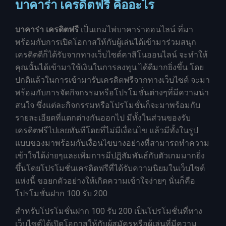
บาคาร่า เครดิตฟรี คืออะไร
บาคาร่า เครดิตฟรี
เป็นเกมไพ่บาคาร่าออนไลน์ ที่มา
พร้อมกับการเปิดโอกาสให้กับผู้เล่นได้เข้ามาร่วมสนุก
เครดิตดีก็ได้รับจากทางเว็บไซต์คาสิโนออนไลน์ จะทำให้
คุณนั้นได้เข้ามาใช้เงินในการลงทุน ได้ดีมากยิ่งขึ้น โดย
ปกติแล้วในการเข้ามารับเครดิตฟรีจากทางเว็บไซต์ จะมา
พร้อมกับการจัดกิจกรรมหรือโปรโมชั่นต่างๆที่มีความน่า
สนใจ ซึ่งแต่ละกิจกรรมหรือโปรโมชั่นก็จะมาพร้อมกับ
รายละเอียดที่แตกต่างกันออกไป มีทั้งในส่วนของรับ
เครดิตฟรีไปเลยทันทีโดยที่ไม่มีเงื่อนไข แล้วมีทั้งในรูป
แบบของมาพร้อมกับเงื่อนไขบางอย่างที่สามารถทำความ
เข้าใจได้ง่ายๆและเพิ่มการมีปฏิสัมพันธ์กับตัวเกมมากยิ่ง
ขึ้นโดยโปรโมชั่นเครดิตฟรีที่ได้รับความนิยมในเว็บไซต์
แห่งนี้ ขอยกตัวอย่างให้เกิดความเข้าใจง่ายๆ นั่นก็คือ
โปรโมชั่นฝาก 100 รับ 200
สำหรับโปรโมชั่นฝาก 100 รับ 200 เป็นโปรโมชั่นที่ทาง
เว็บไซต์ได้เปิดโอกาสให้กับผู้สมัครหรือผู้เล่นที่มีความ