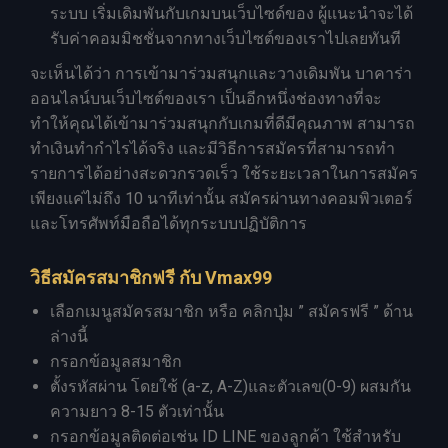
ระบบ เริ่มเดิมพันกับเกมบนเว็บไซด์ของ ผู้แนะนำจะได้
รับค่าคอมมิชชั่นจากทางเว็บไซต์ของเราไปเลยทันที
จะเห็นได้ว่า การเข้ามาร่วมสนุกและวางเดิมพัน บาคาร่า
ออนไลน์บนเว็บไซต์ของเรา เป็นอีกหนึ่งช่องทางที่จะ
ทำให้คุณได้เข้ามาร่วมสนุกกับเกมที่ดีมีคุณภาพ สามารถ
ทำเงินทำกำไรได้จริง และมีวิธีการสมัครที่สามารถทำ
รายการได้อย่างสะดวกรวดเร็ว ใช้ระยะเวลาในการสมัคร
เพียงแค่ไม่ถึง 10 นาทีเท่านั้น สมัครผ่านทางคอมพิวเตอร์
และโทรศัพท์มือถือได้ทุกระบบปฏิบัติการ
วิธีสมัครสมาชิกฟรี กับ Vmax99
เลือกเมนูสมัครสมาชิก หรือ คลิกปุ่ม ” สมัครฟรี ” ด้าน
ล่างนี้
กรอกข้อมูลสมาชิก
ตั้งรหัสผ่าน โดยใช้ (a-z, A-Z)และตัวเลข(0-9) ผสมกัน
ความยาว 8-15 ตัวเท่านั้น
กรอกข้อมูลติดต่อเช่น ID LINE ของลูกค้า ใช้สำหรับ