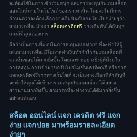
จะต้องใช้ในการเข้าร่วมสนุก และการลงทุนกับเกมสล็อต
ออนไลน์ภายในเว็บไซต์ของเราเท่านั้น โดยจะไม่มีการ
กำหนดว่าจะต้องเลือกวางเดิมพันกับเกมใด เรียกง่ายๆว่า
สามารถที่จะนำเอา
สล็อตเครดิตฟรี
วางเดิมพันได้กับทุก
เกมส์ที่คุณต้องการ
ถือว่าเป็นการเพิ่มงบในการลงทุนแบบง่ายๆ ที่จะทำให้ผู้
เล่นสามารถที่จะมีโอกาสทำเงินทำกำไรกับเกมสล็อตที่
คุณชื่นชอบได้มากยิ่งขึ้น โดยเฉพาะอย่างยิ่งผู้ที่มีงบใน
การลงทุน การเข้ามาขอรับโปรโมชั่นเครดิตฟรี หรือการ
แจกเครดิตฟรีจากทางเว็บไซต์ จะเป็นทางเลือกที่สำคัญที่
จะทำให้คุณได้เข้ามาร่วมสนุกกับเกมสล็อต ได้อย่าง
ยาวนานมากยิ่งขึ้น สามารถที่จะทำงานได้ดีมากยิ่งขึ้น
อย่างแน่นอน
สล็อต ออนไลน์ แจก เครดิต ฟรี แจก
ง่าย แจกบ่อย มาพร้อมรายละเอียด
ง่ายๆ