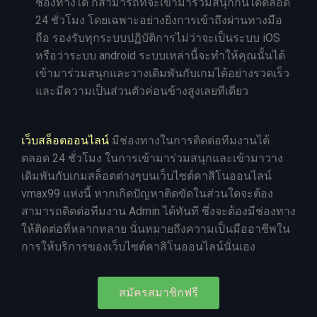
ช่องทางใด ก็สามารถที่จะเข้ามาร่วมสนุกกันได้ตลอด
24 ชั่วโมง โดยเฉพาะอย่างยิ่งการเข้าถึงผ่านทางมือ
ถือ รองรับทุกระบบปฏิบัติการไม่ว่าจะเป็นระบบ iOS
หรือว่าระบบ android ระบบเหล่านี้จะทำให้คุณนั้นได้
เข้ามาร่วมสนุกและวางเดิมพันกับเกมได้อย่างรวดเร็ว
และมีความเป็นส่วนตัวค่อนข้างสูงเลยทีเดียว
เว็บสล็อตออนไลน์
มีช่องทางในการติดต่อทีมงานได้
ตลอด 24 ชั่วโมง ในการเข้ามาร่วมสนุกและเข้ามาวาง
เดิมพันกับเกมสล็อตต่างๆบนเว็บไซต์คาสิโนออนไลน์
vmax99 แห่งนี้ หากเกิดปัญหาติดขัดในส่วนใดจะต้อง
สามารถติดต่อทีมงาน Admin ได้ทันที ซึ่งจะต้องมีช่องทาง
ให้ติดต่อที่หลากหลาย นั่นหมายถึงความเป็นมืออาชีพใน
การให้บริการของเว็บไซต์คาสิโนออนไลน์นั่นเอง
สมัครสมาชิกฟรี