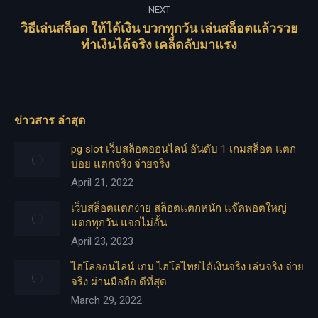
NEXT
วิธีเล่นสล็อต ให้ได้เงิน บวกทุกวัน เล่นสล็อตแล้วรวย
ทำเงินได้จริง เคล็ดลับมาแรง
ข่าวสาร ล่าสุด
pg slot เว็บสล็อตออนไลน์ อันดับ 1 เกมสล็อต แตก
บ่อย แตกจริง จ่ายจริง
April 21, 2022
เว็บสล็อตแตกง่าย สล็อตแตกหนัก แจ๊คพอตใหญ่
แตกทุกวัน แจกไม่อั้น
April 23, 2023
ไฮโลออนไลน์ เกม ไฮโลไทยได้เงินจริง เล่นจริง จ่าย
จริง ผ่านมือถือ ดีที่สุด
March 29, 2022