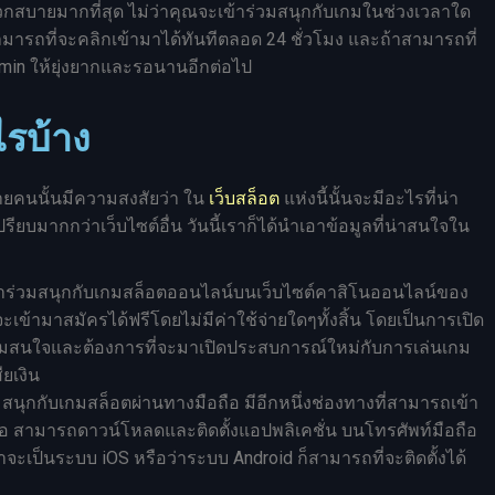
วกสบายมากที่สุด ไม่ว่าคุณจะเข้าร่วมสนุกกับเกมในช่วงเวลาใด
ารถที่จะคลิกเข้ามาได้ทันทีตลอด 24 ชั่วโมง และถ้าสามารถที่
min ให้ยุ่งยากและรอนานอีกต่อไป
ไรบ้าง
ลายคนนั้นมีความสงสัยว่า ใน
เว็บสล็อต
แห่งนี้นั้นจะมีอะไรที่น่า
รียบมากกว่าเว็บไซต์อื่น วันนี้เราก็ได้นำเอาข้อมูลที่น่าสนใจใน
ามาร่วมสนุกกับเกมสล็อตออนไลน์บนเว็บไซต์คาสิโนออนไลน์ของ
ะเข้ามาสมัครได้ฟรีโดยไม่มีค่าใช้จ่ายใดๆทั้งสิ้น โดยเป็นการเปิด
ความสนใจและต้องการที่จะมาเปิดประสบการณ์ใหม่กับการเล่นเกม
ยเงิน
นุกกับเกมสล็อตผ่านทางมือถือ มีอีกหนึ่งช่องทางที่สามารถเข้า
คือ สามารถดาวน์โหลดและติดตั้งแอปพลิเคชั่น บนโทรศัพท์มือถือ
าจะเป็นระบบ iOS หรือว่าระบบ Android ก็สามารถที่จะติดตั้งได้