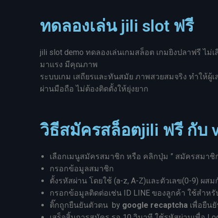
ทดลองเล่น jili slot ฟรี
jili slot demo ทดลองเล่นเกมสล็อต เกมยิงปลาฟรี ไม่เสี
มาแรง มีคุณภาพ
ระบบเกม เสถียรและทันสมัย ภาพสวยสมจริง ทำให้ผู้เล่
ผ่านมือถือ ไม่ต้องติดตั้งให้ยุ่งยาก
วิธีสมัครสล็อตjili ฟรี กั
เลือกเมนูสมัครสมาชิก หรือ คลิกปุ่ม ” สมัครสมาชิกฟ
กรอกข้อมูลสมาชิก
ตั้งรหัสผ่าน โดยใช้ (a-z, A-Z)และตัวเลข(0-9) ผสม
กรอกข้อมูลติดต่อเช่น ID LINE ของลูกค้า ใช้สำหร
ติ๊กถูกยืนยันตัวตน by
google
recaptcha
เพื่อยืน
เสร็จสิ้นการสมัคร รอ 10 วินาที ใช้รหัสผ่านเพื่อ Log