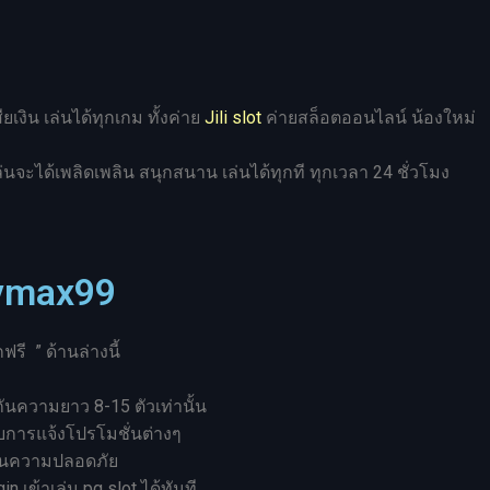
ยเงิน เล่นได้ทุกเกม ทั้งค่าย
Jili slot
ค่ายสล็อตออนไลน์ น้องใหม่
นจะได้เพลิดเพลิน สนุกสนาน เล่นได้ทุกที ทุกเวลา 24 ชั่วโมง
บ vmax99
รี ” ด้านล่างนี้
กันความยาว 8-15 ตัวเท่านั้น
ับการแจ้งโปรโมชั่นต่างๆ
ยันความปลอดภัย
in เข้าเล่น pg slot ได้ทันที