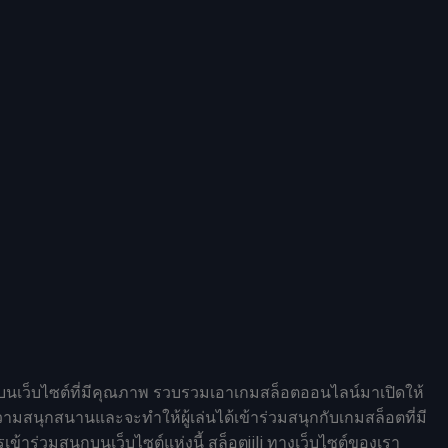
รบนเว็บไซต์ที่มีคุณภาพ รวบรวมเอาเกมสล็อตออนไลน์มาเปิดให้
ามสนุกสนานและจะทำให้ผู้เล่นได้เข้าร่วมสนุกกับเกมสล็อตที่มี
ร่วมสนุกบนเว็บไซต์แห่งนี้ สล็อตjili ทางเว็บไซต์ของเรา