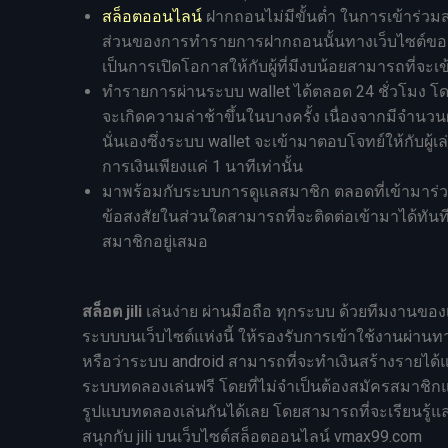
สล็อตออนไลน์
ฝากถอนไม่มีขั้นต่ำ ในการเข้าร่วม
ส่วนของการทำรายการฝากถอนนั้นทางเว็บไซต์ของ
เป็นการเปิดโอกาสให้กับผู้ที่มีงบน้อยสามารถที่จะเ
ทำรายการผ่านระบบ wallet ได้ตลอด 24 ชั่วโมง โ
จะเกิดความล่าช้าขึ้นในบางครั้ง เนื่องจากมีจำนว
นั่นเองซึ่งระบบ wallet จะเข้ามาตอบโจทย์ให้กับผู
การเงินเพียงแค่ 1 นาทีเท่านั้น
มาพร้อมกับระบบการดูแลสมาชิก ตลอดที่เข้ามาร่วม
ข้อสงสัยในส่วนใดสามารถที่จะติดต่อเข้ามาได้ทัน
สมาชิกอยู่เสมอ
สล็อต
jili
เล่นง่าย ผ่านมือถือ ทุกระบบ ด้วยทีมงาน
ระบบบนเว็บไซต์แห่งนี้ ให้รองรับการเข้าใช้งานผ่านท
หรือว่าระบบ android สามารถที่จะทำเงินสร้างรายได้แ
ระบบทดลองเล่นฟรี โดยที่ไม่จำเป็นต้องสมัครสมาชิก
รูปแบบทดลองเล่นกันได้เลย โดยสามารถที่จะเรียนรู้และฝ
สนุกกับ jili บนเว็บไซต์สล็อตออนไลน์ vmax99.com