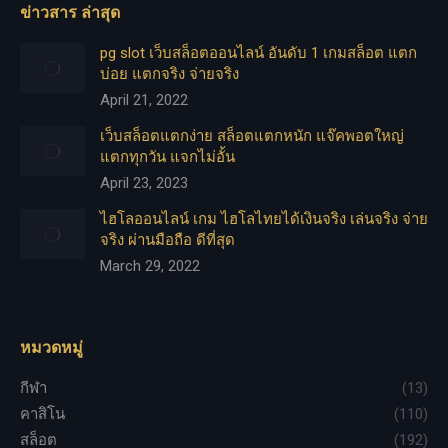
ข่าวสาร ล่าสุด
pg slot เว็บสล็อตออนไลน์ อันดับ 1 เกมสล็อต แตก
บ่อย แตกจริง จ่ายจริง
April 21, 2022
เว็บสล็อตแตกง่าย สล็อตแตกหนัก แจ๊คพอตใหญ่
แตกทุกวัน แจกไม่อั้น
April 23, 2023
ไฮโลออนไลน์ เกม ไฮโลไทยได้เงินจริง เล่นจริง จ่าย
จริง ผ่านมือถือ ดีที่สุด
March 29, 2022
หมวดหมู่
กีฬา
(13)
คาสิโน
(110)
สล็อต
(192)