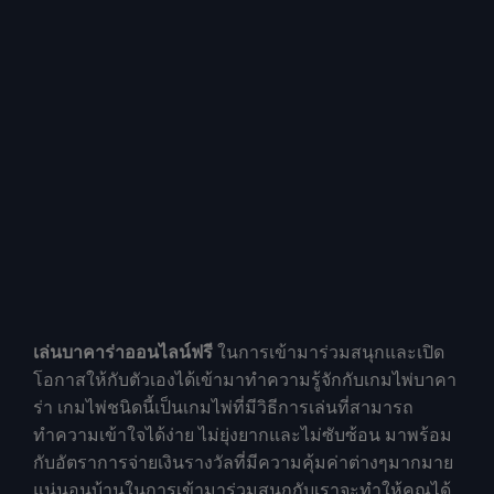
เล่นบาคาร่าออนไลน์ฟรี
ในการเข้ามาร่วมสนุกและเปิด
โอกาสให้กับตัวเองได้เข้ามาทำความรู้จักกับเกมไพ่บาคา
ร่า เกมไพ่ชนิดนี้เป็นเกมไพ่ที่มีวิธีการเล่นที่สามารถ
ทำความเข้าใจได้ง่าย ไม่ยุ่งยากและไม่ซับซ้อน มาพร้อม
กับอัตราการจ่ายเงินรางวัลที่มีความคุ้มค่าต่างๆมากมาย
แน่นอนบ้านในการเข้ามาร่วมสนุกกับเราจะทำให้คุณได้