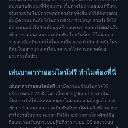
พบเจอกับตัวเกมที่มีคุณภาพ เว็บตรงไม่ผ่านเอเย่นต์ที่เล่น
จริงจ่ายจริง ไม่มีการหลอกลวงใดๆทั้งสิ้น ทำให้หลายคน
นั้นมีความประทับใจในการเข้ามาร่วมสนุก รวมไปถึงได้
มีการแนะนำให้กับเพื่อนๆหรือบุคคลภายนอกได้ตัดสินใจ
เข้ามาร่วมสนุกและวางเดิมพัน โดยวันนี้เราก็ได้นำเอา
รายละเอียดที่น่าสนใจในส่วนนี้มาแนะนำกัน สำหรับใคร
ที่สนใจอยากเล่นเกมไพ่บาคาร่าก็ไม่ควรพลาดด้วย
ประการทั้งปวง
เล่นบาคาร่าออนไลน์ฟรี ทำไมต้องที่นี่
เล่นบาคาร่าออนไลน์ฟรี
เรามีความพร้อมในการให้
บริการตลอด 24 ชั่วโมง เนื่องจากรูปแบบของเรานั้น
เป็นการเปิดให้เล่นบนเว็บตรงไม่ผ่านเอเย่นต์อยู่แล้ว การ
เข้ามาร่วมสนุกและวางเดิมพันกับเราจึงเป็นสิ่งที่สามารถ
ทำได้ง่ายในทุกช่วงเวลา ถึงได้ง่ายผ่านทางโทรศัพท์มือ
ถือและรองรับทุกระบบปฏิบัติการ ระบบ iOS และระบบ