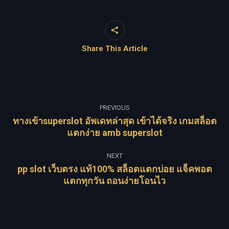
Share This Article
PREVIOUS
ทางเข้าsuperslot อัพเดทล่าสุด เข้าได้จริง เกมสล็อต
แตกง่าย amb superslot
NEXT
pp slot เว็บตรง แท้100% สล็อตแตกบ่อย แจ็คพอต
แตกทุกวัน ถอนง่ายโอนไว