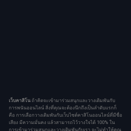
เว็บคาสิโน
ถ้าคิดจะเข้ามาร่วมสนุกและวางเดิมพันกับ
การพนันออนไลน์ สิ่งที่คุณจะต้องนึกถึงเป็นลำดับแรกก็
คือ การเลือกวางเดิมพันกับเว็บไซต์คาสิโนออนไลน์ที่มีชื่อ
เสียง มีความมั่นคง แล้วสามารถไว้วางใจได้ 100% ใน
การเข้ามาร่วมสนุกและวางเดิมพันกับเรา จะไม่ทำให้คุณ