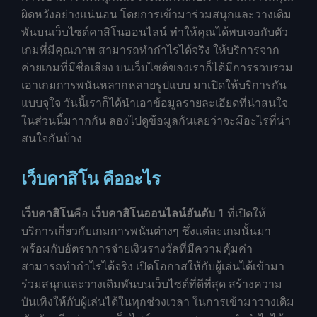
ผิดหวังอย่างแน่นอน โดยการเข้ามาร่วมสนุกและวางเดิม
พันบนเว็บไซต์คาสิโนออนไลน์ ทำให้คุณได้พบเจอกับตัว
เกมที่มีคุณภาพ สามารถทำกำไรได้จริง ให้บริการจาก
ค่ายเกมที่มีชื่อเสียง บนเว็บไซต์ของเราก็ได้มีการรวบรวม
เอาเกมการพนันหลากหลายรูปแบบ มาเปิดให้บริการกัน
แบบจุใจ วันนี้เราก็ได้นำเอาข้อมูลรายละเอียดที่น่าสนใจ
ในส่วนนี้มาากกัน ลองไปดูข้อมูลกันเลยว่าจะมีอะไรที่น่า
สนใจกันบ้าง
เว็บคาสิโน คืออะไร
เว็บคาสิโน
คือ
เว็บคาสิโนออนไลน์อันดับ 1
ที่เปิดให้
บริการเกี่ยวกับเกมการพนันต่างๆ ซึ่งแต่ละเกมนั้นมา
พร้อมกับอัตราการจ่ายเงินรางวัลที่มีความคุ้มค่า
สามารถทำกำไรได้จริง เปิดโอกาสให้กับผู้เล่นได้เข้ามา
ร่วมสนุกและวางเดิมพันบนเว็บไซต์ที่ดีที่สุด สร้างความ
บันเทิงให้กับผู้เล่นได้ในทุกช่วงเวลา ในการเข้ามาวางเดิม