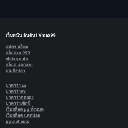
เว็บพนัน อันดับ1 Vmax99
สมัคร สล็อต
สล็อตxo 999
slotxo auto
สล็อต แตกง่าย
เกมยิงปลา
บาคาร่า sa
บาคาร่า99
บาคาร่าทดลอง
บาคาร่าเซ็กซี่
เว็บสล็อต pg ทั้งหมด
เว็บสล็อต แตกบ่อย
pg slot auto