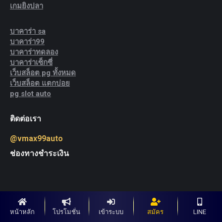
เกมยิงปลา
บาคาร่า sa
บาคาร่า99
บาคาร่าทดลอง
บาคาร่าเซ็กซี่
เว็บสล็อต pg ทั้งหมด
เว็บสล็อต แตกบ่อย
pg slot auto
ติดต่อเรา
@vmax99auto
ช่องทางชำระเงิน
หน้าหลัก
โปรโมชั่น
เข้าระบบ
สมัคร
LINE