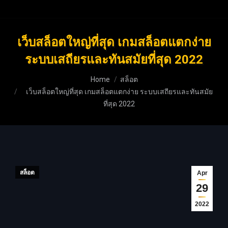
เว็บสล็อตใหญ่ที่สุด เกมสล็อตแตกง่าย
ระบบเสถียรและทันสมัยที่สุด 2022
You are here:
Home
สล็อต
เว็บสล็อตใหญ่ที่สุด เกมสล็อตแตกง่าย ระบบเสถียรและทันสมัย
ที่สุด 2022
สล็อต
Apr
29
2022