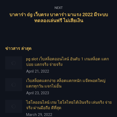
NEXT
บาคาร่า dg เว็บตรง บาคาร่า มาแรง 2022 มีระบบ
ทดลองเล่นฟรี ไม่เสียเงิน
ข่าวสาร ล่าสุด
pg slot เว็บสล็อตออนไลน์ อันดับ 1 เกมสล็อต แตก
บ่อย แตกจริง จ่ายจริง
April 21, 2022
เว็บสล็อตแตกง่าย สล็อตแตกหนัก แจ๊คพอตใหญ่
แตกทุกวัน แจกไม่อั้น
April 23, 2023
ไฮโลออนไลน์ เกม ไฮโลไทยได้เงินจริง เล่นจริง จ่าย
จริง ผ่านมือถือ ดีที่สุด
March 29, 2022