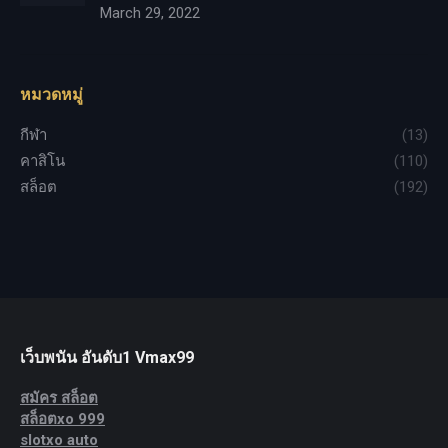
March 29, 2022
หมวดหมู่
กีฬา
(13)
คาสิโน
(110)
สล็อต
(192)
เว็บพนัน อันดับ1 Vmax99
สมัคร สล็อต
สล็อตxo 999
slotxo auto