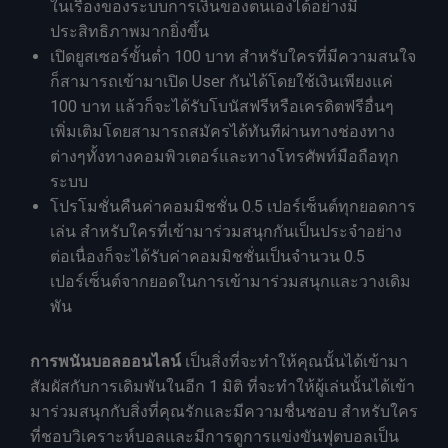
ในเรื่องของระบบการเงินของตนเองได้อย่างมี
ประสิทธิภาพมากยิ่งขึ้น
เปิดยูสเซอร์ขั้นต่ำ 100 บาท สำหรับใครที่มีความสนใจ
ก็สามารถเข้ามาเปิด User กันได้โดยใช้เงินเพียงแค่
100 บาท แล้วก็จะได้รับโบนัสฟรีหรือเครดิตฟรีอื่นๆ
เพิ่มเติมโดยสามารถสมัครได้ทันทีผ่านทางช่องทาง
ต่างๆทั้งทางคอมพิวเตอร์และทางโทรศัพท์มือถือทุก
ระบบ
โปรโมชั่นคืนค่าคอมมิชชั่น 0.5 เปอร์เซ็นต์ทุกยอดการ
เล่น สำหรับใครที่เข้ามาร่วมสนุกกันเป็นประจำอย่าง
ต่อเนื่องก็จะได้รับค่าคอมมิชชั่นเป็นจำนวน 0.5
เปอร์เซ็นต์จากยอดในการเข้ามาร่วมสนุกและวางเดิม
พัน
การพนันบอลออนไลน์
เป็นสิ่งที่จะทำให้คุณนั้นได้เข้ามา
สัมผัสกับการเดิมพันในอีก 1 มิติ ที่จะทำให้ผู้เล่นนั้นได้เข้า
มาร่วมสนุกกับสิ่งที่คุณรักและมีความชื่นชอบ สำหรับใคร
ที่ชอบวิเคราะห์บอลและมีการดูการแข่งขันฟุตบอลเป็น