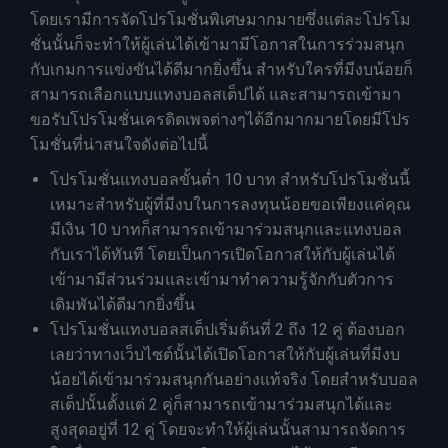
โดยเรามีการจัดโปรโมชั่นพิเศษมากมายซึ่งแต่ละโปรโม
ชั่นนั้นก็จะทำให้ผู้เล่นได้เข้ามามีโอกาสในการร่วมสนุก
กับเกมการแข่งขันได้ดีมากยิ่งขึ้น สำหรับใครที่มีงบน้อยก็
สามารถเลือกแบบแทงบอลสเต็ปได้ และสามารถเข้ามา
ขอรับโปรโมชั่นเครดิตเพจต่างๆได้อีกมากมายโดยมีโปร
โมชั่นที่น่าสนใจดังต่อไปนี้
โปรโมชั่นแทงบอลขั้นต่ำ 10 บาท สำหรับโปรโมชั่นนี้
เหมาะสำหรับผู้ที่มีงบในการลงทุนน้อยขอเพียงแค่คุณ
มีเงิน 10 บาทก็สามารถเข้ามาร่วมสนุกและแทงบอล
กับเราได้ทันที โดยเป็นการเปิดโอกาสให้กับผู้เล่นได้
เข้ามามีส่วนร่วมและเข้ามาทำความรู้จักกับตัวการ
เดิมพันได้ดีมากยิ่งขึ้น
โปรโมชั่นแทงบอลสเต็ปเริ่มต้นที่ 2 ถึง 12 คู่ ต้องบอก
เลยว่าทางเว็บไซต์นั้นได้เปิดโอกาสให้กับผู้เล่นที่มีงบ
น้อยได้เข้ามาร่วมสนุกกันอย่างแท้จริง โดยสำหรับบอล
สเต็ปนั้นตั้งแต่ 2 คู่ก็สามารถเข้ามาร่วมสนุกได้และ
สูงสุดอยู่ที่ 12 คู่ โดยจะทำให้ผู้เล่นนั้นสามารถจัดการ