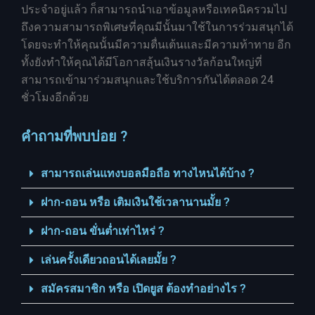
ประจำอยู่แล้ว ก็สามารถนำเอาข้อมูลหรือเทคนิครวมไป
ถึงความสามารถพิเศษที่คุณมีนั้นมาใช้ในการร่วมสนุกได้
โดยจะทำให้คุณนั้นมีความตื่นเต้นและมีความท้าทาย อีก
ทั้งยังทำให้คุณได้มีโอกาสลุ้นเงินรางวัลก้อนใหญ่ที่
สามารถเข้ามาร่วมสนุกและใช้บริการกันได้ตลอด 24
ชั่วโมงอีกด้วย
คำถามที่พบบ่อย ?
สามารถเล่นแทงบอลมือถือ ทางไหนได้บ้าง ?
ฝาก-ถอน หรือ เติมเงินใช้เวลานานมั้ย ?
ฝาก-ถอน ขั่นต่ำเท่าไหร่ ?
เล่นครั้งเดียวถอนได้เลยมั้ย ?
สมัครสมาชิก หรือ เปิดยูส ต้องทำอย่างไร ?