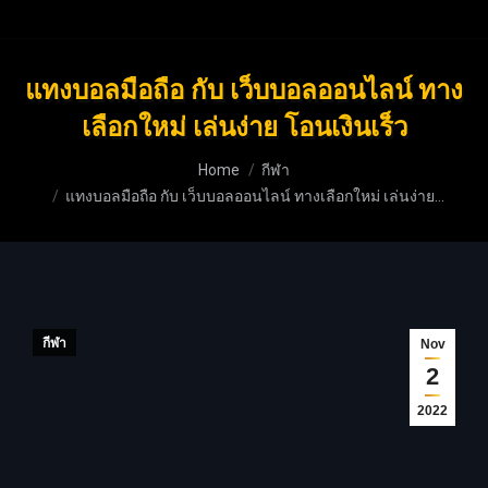
แทงบอลมือถือ กับ เว็บบอลออนไลน์ ทาง
เลือกใหม่ เล่นง่าย โอนเงินเร็ว
You are here:
Home
กีฬา
แทงบอลมือถือ กับ เว็บบอลออนไลน์ ทางเลือกใหม่ เล่นง่าย…
กีฬา
Nov
2
2022