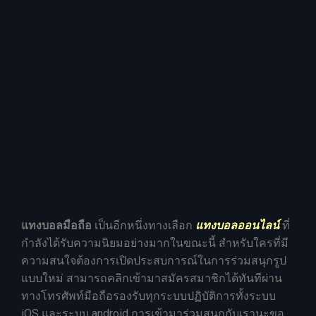
แทงบอลมือถือ
เป็นอีกหนึ่งทางเลือก
แทงบอลออนไลน์
ที่
กำลังได้รับความนิยมอย่างมากในขณะนี้ สำหรับใครที่มี
ความสนใจต้องการเปิดประสบการณ์ในการร่วมสนุกรูป
แบบใหม่ สามารถคลิกเข้ามาสมัครสมาชิกได้ทันทีผ่าน
ทางโทรศัพท์มือถือรองรับทุกระบบปฏิบัติการทั้งระบบ
iOS และระบบ android การเข้ามาร่วมสนุกกับเรานะขอ