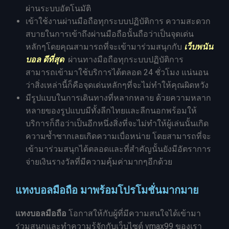
ผ่านระบบอัตโนมัติ
เข้าใช้งานผ่านมือถือทุกระบบปฏิบัติการ ความสะดวก
สบายในการเข้าถึงผ่านมือถือนั้นถือว่าเป็นจุดเด่น
หลักๆโดยคุณสามารถที่จะเข้ามาร่วมสนุกกับ
เว็บพนัน
บอล ดีที่สุด
ผ่านทางมือถือทุกระบบปฏิบัติการ
สามารถเข้ามาใช้บริการได้ตลอด 24 ชั่วโมง แน่นอน
ว่าสิ่งเหล่านี้ก็คือจุดเด่นหลักๆที่จะไม่ทำให้คุณผิดหวัง
มีรูปแบบในการเดินทางที่หลากหลาย ด้วยความหลาก
หลายของรูปแบบมีทั้งลีกไทยและลีกนอกพร้อมให้
บริการก็ถือว่าเป็นอีกหนึ่งสิ่งที่จะไม่ทำให้ผู้เล่นนั้นเกิด
ความซ้ำซากเลยเกิดความเบื่อหน่าย โดยสามารถที่จะ
เข้ามาร่วมสนุกได้ตลอดและที่สำคัญนั้นยังมีอัตราการ
จ่ายเงินรางวัลที่มีความคุ้มค่ามากๆอีกด้วย
แทงบอลมือถือ มาพร้อมโปรโมชั่นมากมาย
แทงบอลมือถือ
โอกาสให้กับผู้ที่มีความสนใจได้เข้ามา
ร่วมสนุกและทำความรู้จักกับเว็บไซต์ vmax99 ของเรา