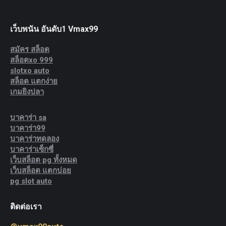
เว็บพนัน อันดับ1 Vmax99
สมัคร สล็อต
สล็อตxo 999
slotxo auto
สล็อต แตกง่าย
เกมยิงปลา
บาคาร่า sa
บาคาร่า99
บาคาร่าทดลอง
บาคาร่าเซ็กซี่
เว็บสล็อต pg ทั้งหมด
เว็บสล็อต แตกบ่อย
pg slot auto
ติดต่อเรา