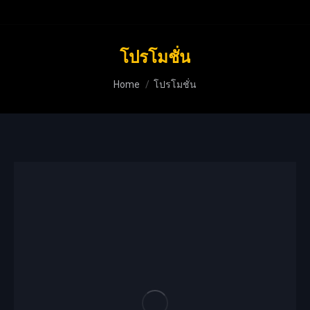
โปรโมชั่น
You are here:
Home
โปรโมชั่น