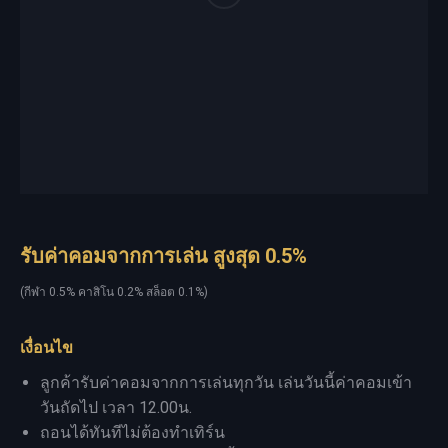
รับค่าคอมจากการเล่น สูงสุด 0.5%
(กีฬา 0.5% คาสิโน 0.2% สล็อต 0.1%)
เงื่อนไข
ลูกค้ารับค่าคอมจากการเล่นทุกวัน เล่นวันนี้ค่าคอมเข้า
วันถัดไป เวลา 12.00น.
ถอนได้ทันทีไม่ต้องทำเทิร์น