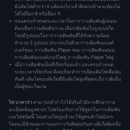
มีแต้มไพ่ต่ำกว่า 6 แต้มลงไป แล้วฝั่งตรงข้ามจะต้องไม่
ได้ไพ่ป๊อก 8 หรือป๊อก 9
ก่อนครบกำหนดระยะเวลาในการวางเดิมพันผู้เล่นจะ
ต้องเลือกวางเดิมพันว่าจะเลือกเดิมพันในรูปแบบใด
โดยมีรูปแบบในการวางเดิมพันที่ได้รับความนิยม
จำนวน 5 รูปแบบ ประกอบไปด้วย การเดิมพันแบงค์
เกอร์ชนะ การเดิมพัน Player ชนะ การเดิมพันเสมอ
การเดิมพันแบงค์เกอร์ไพ่คู่ การเดิมพัน Player ไพ่คู่
เมื่อวางเดิมพันเป็นที่เรียบร้อยแล้ว และครบกำหนด
ระยะเวลาเรียบร้อย ดีเลอร์จะทำการเปิดแต้มไพ่เพื่อนับ
ทันที แต้มไพ่ของฝั่งใดที่มีแต้มไพ่สูงที่สุดจะถือว่าฝั่งนั้น
เป็นผู้ชนะในเกม
ไพ่ บาคาร่า
สามารถทำกำไรได้จริงถ้ามีการศึกษาราย
ละเอียดข้อมูลต่างๆ ไปพร้อมกับการใช้สูตรในการเดิมพัน
เกมไพ่ชนิดนี้ โดยส่วนใหญ่แล้วจะใช้สูตรเค้าไพ่มังกร
โดยจะมีลักษณะการออกรางวัลติดต่อกันทางฝั่งใดฝั่งหนึ่ง