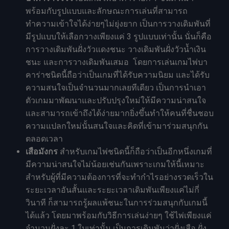
พร้อมกับรูปแบบและลักษณะการเล่นที่สามารถ
ทำความเข้าใจได้ง่ายๆไม่ยุ่งยาก เป็นการวางเดิมพันที่
มีรูปแบบให้เลือกวางเพียงแค่ 3 รูปแบบเท่านั้น นั่นก็คือ
การวางเดิมพันฝั่งวัวแดงชนะ วางเดิมพันฝั่งวัวน้ำเงิน
ชนะ และการวางเดิมพันเสมอ โดยการเล่นเกมไพ่บา
คาร่าชนิดนี้ถือว่าเป็นเกมที่ได้รับความนิยม และได้รับ
ความสนใจเป็นจำนวนมากเลยทีเดียว เป็นการนำเอา
ตัวเกมมาพัฒนาและปรับปรุงใหม่ให้มีความน่าสนใจ
และสามารถเข้าถึงได้ง่ายมากยิ่งขึ้นทำให้คนที่ชื่นชอบ
ความแปลกใหม่นั้นสนใจและคิดที่เข้ามาร่วมสนุกกัน
ตลอดเวลา
เสือมังกร
สำหรับเกมไพ่ชนิดนี้ก็ถือว่าเป็นอีกหนึ่งเกมที่
มีความน่าสนใจไม่น้อยเช่นกันเพราะเกมให้นี้เหมาะ
สำหรับผู้ที่มีความต้องการที่จะทำกำไรอย่างรวดเร็วใน
ระยะเวลาอันสั้นและระยะเวลาเดิมพันเพียงแค่ไม่กี่
วินาที ก็สามารถรู้ผลแพ้ชนะในการร่วมสนุกกับเกมนี้
ได้แล้ว โดยมาพร้อมกับวิธีการเล่นง่ายๆ ใช้ไพ่เพียงแค่
จำนวนฝั่งละ 1 ใบเท่านั้น เป็นการเดิมพันว่าฝั่งเสือ ฝั่ง