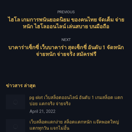
PREVIOUS
ไฮโล เกมการพนันยอดนิยม ของคนไทย จัดเต็ม จ่าย
หนัก ไฮโลออนไลน์ เล่นสบาย บนมือถือ
NEXT
บาคาร่าเซ็กซี่ เว็บบาคาร่า สุดเซ็กชี่ อันดับ 1 จัดหนัก
จ่ายหนัก จ่ายจริง สมัครฟรี
ข่าวสาร ล่าสุด
pg slot เว็บสล็อตออนไลน์ อันดับ 1 เกมสล็อต แตก
บ่อย แตกจริง จ่ายจริง
April 21, 2022
เว็บสล็อตแตกง่าย สล็อตแตกหนัก แจ๊คพอตใหญ่
แตกทุกวัน แจกไม่อั้น