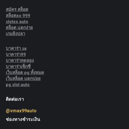
สมัคร สล็อต
สล็อตxo 999
slotxo auto
สล็อต แตกง่าย
เกมยิงปลา
บาคาร่า sa
บาคาร่า99
บาคาร่าทดลอง
บาคาร่าเซ็กซี่
เว็บสล็อต pg ทั้งหมด
เว็บสล็อต แตกบ่อย
pg slot auto
ติดต่อเรา
@vmax99auto
ช่องทางชำระเงิน