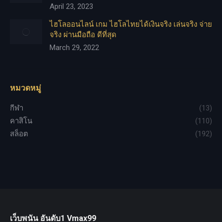
April 23, 2023
ไฮโลออนไลน์ เกม ไฮโลไทยได้เงินจริง เล่นจริง จ่าย
จริง ผ่านมือถือ ดีที่สุด
March 29, 2022
หมวดหมู่
กีฬา
(13)
คาสิโน
(110)
สล็อต
(192)
เว็บพนัน อันดับ1 Vmax99