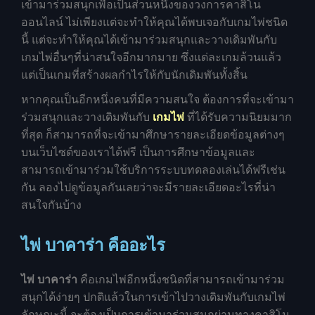
เข้ามาร่วมสนุกเพื่อเป็นส่วนหนึ่งของวงการคาสิโน
ออนไลน์ ไม่เพียงแต่จะทำให้คุณได้พบเจอกับเกมไพ่ชนิด
นี้ แต่จะทำให้คุณได้เข้ามาร่วมสนุกและวางเดิมพันกับ
เกมไพ่อื่นๆที่น่าสนใจอีกมากมาย ซึ่งแต่ละเกมล้วนแล้ว
แต่เป็นเกมที่สร้างผลกำไรให้กับนักเดิมพันทั้งสิ้น
หากคุณเป็นอีกหนึ่งคนที่มีความสนใจ ต้องการที่จะเข้ามา
ร่วมสนุกและวางเดิมพันกับ
เกมไพ่
ที่ได้รับความนิยมมาก
ที่สุด ก็สามารถที่จะเข้ามาศึกษารายละเอียดข้อมูลต่างๆ
บนเว็บไซต์ของเราได้ฟรี เป็นการศึกษาข้อมูลและ
สามารถเข้ามาร่วมใช้บริการระบบทดลองเล่นได้ฟรีเช่น
กัน ลองไปดูข้อมูลกันเลยว่าจะมีรายละเอียดอะไรที่น่า
สนใจกันบ้าง
ไพ่ บาคาร่า คืออะไร
ไพ่ บาคาร่า
คือเกมไพ่อีกหนึ่งชนิดที่สามารถเข้ามาร่วม
สนุกได้ง่ายๆ ปกติแล้วในการเข้าไปวางเดิมพันกับเกมไพ่
ลักษณะนี้ จะต้องเป็นการเข้ามาร่วมสนุกผ่านทางคาสิโน