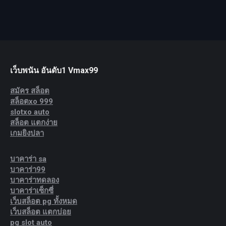
เว็บพนัน อันดับ1 Vmax99
สมัคร สล็อต
สล็อตxo 999
slotxo auto
สล็อต แตกง่าย
เกมยิงปลา
บาคาร่า sa
บาคาร่า99
บาคาร่าทดลอง
บาคาร่าเซ็กซี่
เว็บสล็อต pg ทั้งหมด
เว็บสล็อต แตกบ่อย
pg slot auto