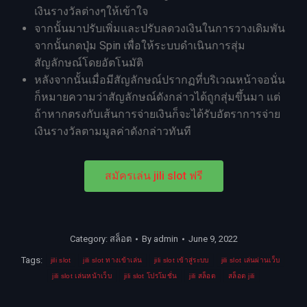
เงินรางวัลต่างๆให้เข้าใจ
จากนั้นมาปรับเพิ่มและปรับลดวงเงินในการวางเดิมพัน
จากนั้นกดปุ่ม Spin เพื่อให้ระบบดำเนินการสุ่ม
สัญลักษณ์โดยอัตโนมัติ
หลังจากนั้นเมื่อมีสัญลักษณ์ปรากฏที่บริเวณหน้าจอนั่น
ก็หมายความว่าสัญลักษณ์ดังกล่าวได้ถูกสุ่มขึ้นมา แต่
ถ้าหากตรงกับเส้นการจ่ายเงินก็จะได้รับอัตราการจ่าย
เงินรางวัลตามมูลค่าดังกล่าวทันที
สมัครเล่น jili slot ฟรี
Category:
สล็อต
By
admin
June 9, 2022
Tags:
jili slot
jili slot ทางเข้าเล่น
jili slot เข้าสู่ระบบ
jili slot เล่นผ่านเว็บ
jili slot เล่นหน้าเว็บ
jili slot โปรโมชั่น
jili สล็อต
สล็อต jili