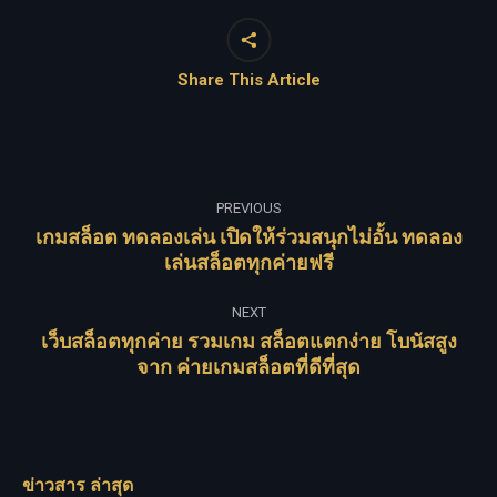
Share This Article
PREVIOUS
เกมสล็อต ทดลองเล่น เปิดให้ร่วมสนุกไม่อั้น ทดลอง
เล่นสล็อตทุกค่ายฟรี
NEXT
เว็บสล็อตทุกค่าย รวมเกม สล็อตแตกง่าย โบนัสสูง
จาก ค่ายเกมสล็อตที่ดีที่สุด
ข่าวสาร ล่าสุด