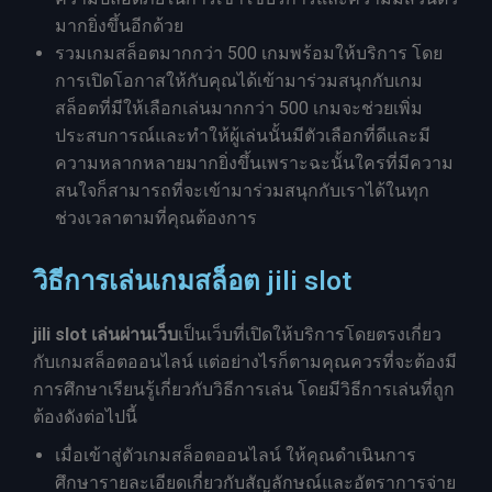
มากยิ่งขึ้นอีกด้วย
รวมเกมสล็อตมากกว่า 500 เกมพร้อมให้บริการ โดย
การเปิดโอกาสให้กับคุณได้เข้ามาร่วมสนุกกับเกม
สล็อตที่มีให้เลือกเล่นมากกว่า 500 เกมจะช่วยเพิ่ม
ประสบการณ์และทำให้ผู้เล่นนั้นมีตัวเลือกที่ดีและมี
ความหลากหลายมากยิ่งขึ้นเพราะฉะนั้นใครที่มีความ
สนใจก็สามารถที่จะเข้ามาร่วมสนุกกับเราได้ในทุก
ช่วงเวลาตามที่คุณต้องการ
วิธีการเล่นเกมสล็อต jili slot
jili slot เล่นผ่านเว็บ
เป็นเว็บที่เปิดให้บริการโดยตรงเกี่ยว
กับเกมสล็อตออนไลน์ แต่อย่างไรก็ตามคุณควรที่จะต้องมี
การศึกษาเรียนรู้เกี่ยวกับวิธีการเล่น โดยมีวิธีการเล่นที่ถูก
ต้องดังต่อไปนี้
เมื่อเข้าสู่ตัวเกมสล็อตออนไลน์ ให้คุณดำเนินการ
ศึกษารายละเอียดเกี่ยวกับสัญลักษณ์และอัตราการจ่าย