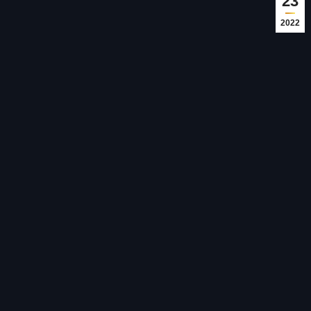
23
2022