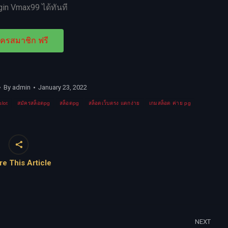
ogin Vmax99 ได้ทันที
ัครสมาชิก ฟรี
By
admin
January 23, 2022
slot
สมัครสล็อตpg
สล็อตpg
สล็อตเว็บตรง แตกง่าย
เกมสล็อต ค่าย pg
re This Article
NEXT