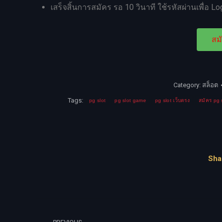
เสร็จสิ้นการสมัคร รอ 10 วินาที ใช้รหัสผ่านเพื่อ L
สม
Category:
สล็อต
Tags:
pg slot
pg slot game
pg slot เว็บตรง
สมัคร pg 
Sha