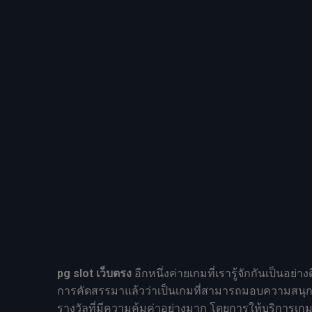
pg slot เว็บตรง
อีกหนึ่งค่ายเกมที่เรารู้จักกันเป็นอย่
การคัดสรรมาแล้วว่าเป็นเกมที่สามารถมอบความสนุกสนาน
รางวัลที่มีความคุ้มค่าอย่างมาก โดยการให้บริการเกมส