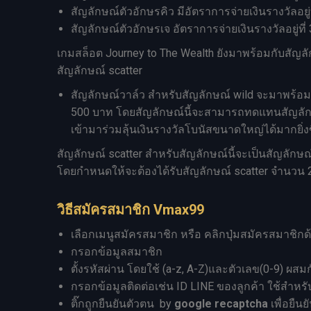
สัญลักษณ์ตัวอักษรคิว มีอัตราการจ่ายเงินรางวัลอยู่
สัญลักษณ์ตัวอักษรเจ อัตราการจ่ายเงินรางวัลอยู่ที
เกมสล็อต Journey to The Wealth ยังมาพร้อมกับสัญลัก
สัญลักษณ์ scatter
สัญลักษณ์วาล์ว สำหรับสัญลักษณ์ wild จะมาพร้อมกับ
500 บาท โดยสัญลักษณ์นี้จะสามารถทดแทนสัญลักษณ์อ
เข้ามาร่วมลุ้นเงินรางวัลโบนัสขนาดใหญ่ได้มากยิ่งข
สัญลักษณ์ scatter สำหรับสัญลักษณ์นี้จะเป็นสัญลักษณ์คั
โดยกำหนดให้จะต้องได้รับสัญลักษณ์ scatter จำนวน 2 
วิธีสมัครสมาชิก Vmax99
เลือกเมนูสมัครสมาชิก หรือ คลิกปุ่มสมัครสมาชิกด้
กรอกข้อมูลสมาชิก
ตั้งรหัสผ่าน โดยใช้ (a-z, A-Z)และตัวเลข(0-9) ผสม
กรอกข้อมูลติดต่อเช่น ID LINE ของลูกค้า ใช้สำหร
ติ๊กถูกยืนยันตัวตน by
google
recaptcha
เพื่อยืน