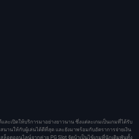
างดีและเปิดให้บริการมาอย่างยาวนาน ซึ่งแต่ละเกมเป็นเกมที่ได้รับ
ให้กับผู้เล่นได้ดีที่สุด และยังมาพร้อมกับอัตราการจ่ายเงิน
ล็อตออนไลน์จากค่าย PG Slot จัดบ้าเป็นไข้เกมที่นักเดิมพันทั้ง