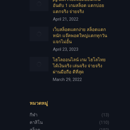
อันดับ 1 เกมสล็อต แตกบ่อย
แตกจริง จ่ายจริง
April 21, 2022
เว็บสล็อตแตกง่าย สล็อตแตก
หนัก แจ๊คพอตใหญ่แตกทุกวัน
แจกไม่อั้น
April 23, 2023
ไฮโลออนไลน์ เกม ไฮโลไทย
ได้เงินจริง เล่นจริง จ่ายจริง
ผ่านมือถือ ดีที่สุด
March 29, 2022
หมวดหมู่
กีฬา
(13)
คาสิโน
(110)