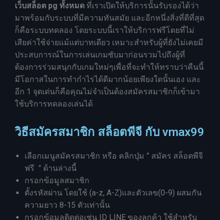
เว็บสล็อต
pg ทั้งหมด
ที่เราเปิดให้บริการนั้นรับรองได้ว่า
มาพร้อมกับระบบที่มีความทันสมัย และอีกหนึ่งสิ่งที่ดีที่สุด
ก็คือระบบทดลอง โดยระบบนี้เราให้บริการฟรีโดยที่ไม่
เสียค่าใช้จ่ายแม้แต่บาทเดียว เหมาะสำหรับผู้ที่ยังไม่เคยมี
ประสบการณ์ในการเล่นเกมซับมาก่อนรวมไปถึงผู้ที่
ต้องการร่วมสนุกกับเกมใหม่ๆเพื่อที่จะทำให้ทราบว่าคืนนี้
มีโอกาสในการทำกำไรได้ดีมากน้อยเพียงใดนั้นเอง และ
อีก 1 จุดเด่นก็คือคุณไม่จำเป็นต้องสมัครสมาชิกก็เข้ามา
ใช้บริการทดลองเล่นได้
วิธีสมัครสมาชิก สล็อตพีจี กับ vmax99
เลือกเมนูสมัครสมาชิก หรือ คลิกปุ่ม ” สมัคร สล็อตพีจี
ฟรี ” ด้านล่างนี้
กรอกข้อมูลสมาชิก
ตั้งรหัสผ่าน โดยใช้ (a-z, A-Z)และตัวเลข(0-9) ผสมกัน
ความยาว 8-15 ตัวเท่านั้น
กรอกข้อมูลติดต่อเช่น ID LINE ของลูกค้า ใช้สำหรับ