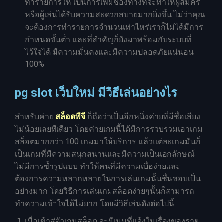
ทำรายการให้ เป็นการเพิ่มช่องทางที่จะทำให้ผู้สมัคร
หรือผู้เล่นได้รับความสะดวกสบายมากยิ่งขึ้น ไม่ว่าคุณ
จะต้องการทำรายการจำนวนเท่าไหร่เราก็ไม่ได้มีการ
กำหนดขั้นต่ำ และที่สำคัญก็ยังมาพร้อมกับระบบที่
ไว้ใจได้ มีความมั่นคงและมีความปลอดภัยแน่นอน
100%
pg slot เว็บใหม่ มีวิธีเล่นอย่างไร
สำหรับค่าย
สล็อตพีจี
ก็ถือว่าเป็นอีกหนึ่งค่ายที่มีชื่อเสียง
ไม่น้อยเลยทีเดียว โดยค่ายเกมนี้ได้มีการรวบรวมเอาเกม
สล็อตมากกว่า 100 เกมมาให้บริการ แล้วแต่ละเกมมันก็
เป็นเกมที่มีความสนุกสนานและมีความเป็นเอกลักษณ์
ไม่มีการซ้ำรูปแบบ ทำให้คนที่มีความเบื่อง่ายและ
ต้องการความหลากหลายในการเล่นเกมนั้นชื่นชอบเป็น
อย่างมาก โดยวิธีการเล่นเกมสล็อตง่ายๆนั้นก็สามารถ
ทำความเข้าใจได้ไม่ยาก โดยมีวิธีเล่นดังต่อไปนี้
เมื่อเข้าสู่ตัวเกมสล็อต จะมีเมนูที่แจ้งในเรื่องของราย