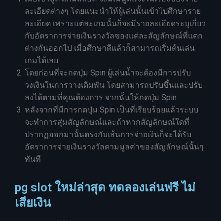
ละเอียดต่างๆ โดยแนะนำให้ผู้เล่นนั้นเข้าไปศึกษาราย
ละเอียด เพราะแต่ละเกมนั้นก็จะมีรายละเอียดระบุเกี่ยว
กับอัตราการจ่ายเงินรางวัลของแต่ละสัญลักษณ์ที่แตก
ต่างกันออกไป เมื่อศึกษาดีแล้วก็สามารถเริ่มต้นเล่น
เกมได้เลย
โดยก่อนที่จะกดปุ่ม Spin ผู้เล่นน้ำจะต้องมีการปรับ
วงเงินในการวางเดิมพัน โดยสามารถปรับขึ้นและปรับ
ลงได้ตามที่คุณต้องการ จากนั้นให้กดปุ่ม Spin
หลังจากที่มีการกดปุ่ม Spin เป็นที่เรียบร้อยแล้วระบบ
จะทำการสุ่มสัญลักษณ์และถ้าหากสัญลักษณ์ใดที่
ปรากฏออกมานั้นตรงกับเส้นการจ่ายเงินก็จะได้รับ
อัตราการจ่ายเงินรางวัลตามมูลค่าของสัญลักษณ์นั้นๆ
ทันที
pg slot ใหม่ล่าสุด ทดลองเล่นฟรี ไม่
เสียเงิน