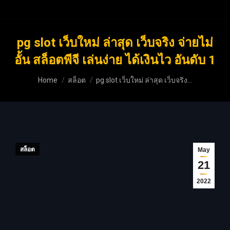
pg slot เว็บใหม่ ล่าสุด เว็บจริง จ่ายไม่
อั้น สล็อตพีจี เล่นง่าย ได้เงินไว อันดับ 1
You are here:
Home
สล็อต
pg slot เว็บใหม่ ล่าสุด เว็บจริง…
สล็อต
May
21
2022