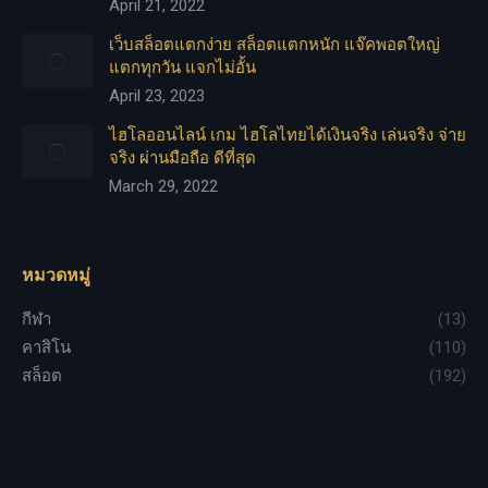
April 21, 2022
เว็บสล็อตแตกง่าย สล็อตแตกหนัก แจ๊คพอตใหญ่
แตกทุกวัน แจกไม่อั้น
April 23, 2023
ไฮโลออนไลน์ เกม ไฮโลไทยได้เงินจริง เล่นจริง จ่าย
จริง ผ่านมือถือ ดีที่สุด
March 29, 2022
หมวดหมู่
กีฬา
(13)
คาสิโน
(110)
สล็อต
(192)