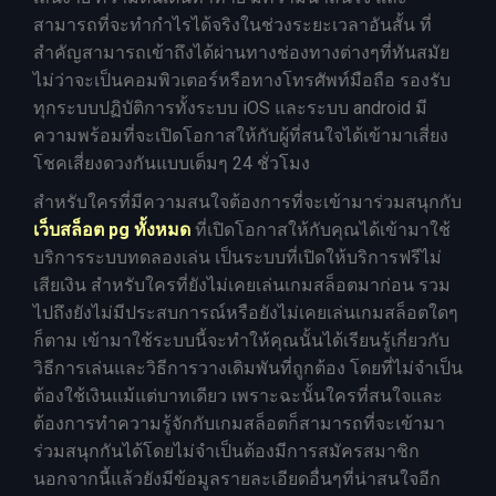
สามารถที่จะทำกำไรได้จริงในช่วงระยะเวลาอันสั้น ที่
สำคัญสามารถเข้าถึงได้ผ่านทางช่องทางต่างๆที่ทันสมัย
ไม่ว่าจะเป็นคอมพิวเตอร์หรือทางโทรศัพท์มือถือ รองรับ
ทุกระบบปฏิบัติการทั้งระบบ iOS และระบบ android มี
ความพร้อมที่จะเปิดโอกาสให้กับผู้ที่สนใจได้เข้ามาเสี่ยง
โชคเสี่ยงดวงกันแบบเต็มๆ 24 ชั่วโมง
สำหรับใครที่มีความสนใจต้องการที่จะเข้ามาร่วมสนุกกับ
เว็บสล็อต
pg ทั้งหมด
ที่เปิดโอกาสให้กับคุณได้เข้ามาใช้
บริการระบบทดลองเล่น เป็นระบบที่เปิดให้บริการฟรีไม่
เสียเงิน สำหรับใครที่ยังไม่เคยเล่นเกมสล็อตมาก่อน รวม
ไปถึงยังไม่มีประสบการณ์หรือยังไม่เคยเล่นเกมสล็อตใดๆ
ก็ตาม เข้ามาใช้ระบบนี้จะทำให้คุณนั้นได้เรียนรู้เกี่ยวกับ
วิธีการเล่นและวิธีการวางเดิมพันที่ถูกต้อง โดยที่ไม่จำเป็น
ต้องใช้เงินแม้แต่บาทเดียว เพราะฉะนั้นใครที่สนใจและ
ต้องการทำความรู้จักกับเกมสล็อตก็สามารถที่จะเข้ามา
ร่วมสนุกกันได้โดยไม่จำเป็นต้องมีการสมัครสมาชิก
นอกจากนี้แล้วยังมีข้อมูลรายละเอียดอื่นๆที่น่าสนใจอีก