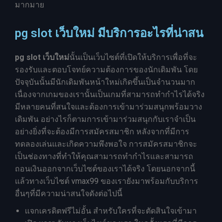
มากมาย
pg slot เว็บใหม่ มีบริการอะไรที่น่าสน
pg slot เว็บใหม่
นั้นเป็นเว็บไซต์ที่เปิดให้บริการเพื่อที่จะ
รองรับและตอบโจทย์ความต้องการของนักเดิมพัน โดย
ปัจจุบันนั้นมีนักเดิมพันหน้าใหม่เกิดขึ้นเป็นจำนวนมาก
เนื่องจากเกมของเรานั้นเป็นเกมที่สามารถทำกำไรได้จริง
มีหลายคนที่สนใจและต้องการเข้ามาร่วมสนุกพร้อมวาง
เดิมพัน อย่างไรก็ตามการเข้ามาร่วมสนุกกับเราจำเป็น
อย่างยิ่งที่จะต้องมีการสมัครสมาชิก หลังจากที่มีการ
ทดลองเล่นและเกิดความพึงพอใจ การสมัครสมาชิกจะ
เป็นช่องทางที่ทำให้คุณสามารถทำกำไรและสามารถ
ถอนเงินออกจากเว็บไซต์ของเราได้จริง โดยนอกจากนี้
แล้วทางเว็บไซต์ vmax99 ของเรายังมาพร้อมกับบริการ
อื่นๆที่มีความน่าสนใจดังต่อไปนี้
แจกเครดิตฟรีไม่อั้น สำหรับใครที่จะตัดสินใจเข้ามา