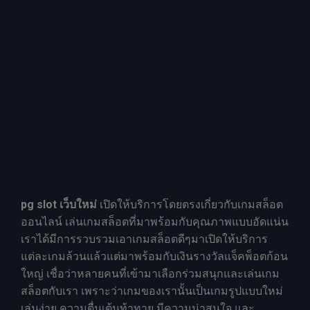
pg slot เว็บใหม่
เปิดให้บริการโดยตรงเกี่ยวกับเกมสล็อต
ออนไลน์ เล่นเกมสล็อตที่มาพร้อมกับคุณภาพแบบอัดแน่น
เราได้มีการรวบรวมเอาเกมสล็อตดีๆมาเปิดให้บริการ
แต่ละเกมล้วนแล้วแต่มาพร้อมกับเงินรางวัลแจ็คพ็อตก้อน
ใหญ่ เชื่อว่าหลายคนที่เข้ามาเลือกร่วมสนุกและเล่นเกม
สล็อตกับเรา เพราะว่าเกมของเรานั้นเป็นเกมรูปแบบใหม่
เล่นง่าย ความตื่นเต้นท้าทาย มีความน่าสนใจ และ