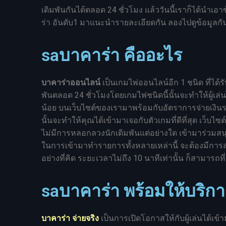
เดิมพันกันได้ตลอด 24 ชั่วโมง แล้ววันนี้เราก็ได้นำเอา
ร่า อันดับ1 มาแนะนำรายละเอียดกัน ลองไปดูข้อมูลกัน
saบาคาร่า คืออะไร
บาคาร่าออนไลน์
เป็นเกมไพ่ออนไลน์อีก 1 ชนิด ที่ได
พันตลอด 24 ชั่วโมงโดยเกมไพ่ชนิดนี้นั้นจะทำให้ผู้เล่
น้อย บนเว็บไซต์ของเรามาพร้อมกับอัตราการจ่ายเงินราง
นั้นจะทำให้คุณได้เข้ามาเจอกับตัวเกมที่ดีที่สุด เว็บไซ
ไม่มีการหลอกลวงนักเดิมพันแต่อย่างใด เข้ามาร่วมสน
ในการเข้ามาทำรายการทั้งหลายเหล่านี้ จะต้องมีการ
อย่างที่คิด ระยะเวลาไม่ถึง 10 นาทีเท่านั้น ก็สามารถท
saบาคาร่า พร้อมให้บริกา
บาคาร่า จ่ายจริง
เป็นการเปิดโอกาสให้กับผู้เล่นได้เข้าม