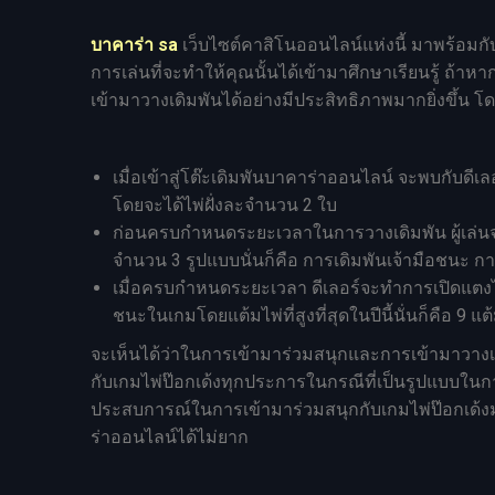
บาคาร่า sa
เว็บไซต์คาสิโนออนไลน์แห่งนี้ มาพร้อมกับ
การเล่นที่จะทำให้คุณนั้นได้เข้ามาศึกษาเรียนรู้ ถ้าหากค
เข้ามาวางเดิมพันได้อย่างมีประสิทธิภาพมากยิ่งขึ้น โดย
เมื่อเข้าสู่โต๊ะเดิมพันบาคาร่าออนไลน์ จะพบกับดีเลอ
โดยจะได้ไพ่ฝั่งละจำนวน 2 ใบ
ก่อนครบกำหนดระยะเวลาในการวางเดิมพัน ผู้เล่นจะ
จำนวน 3 รูปแบบนั่นก็คือ การเดิมพันเจ้ามือชนะ ก
เมื่อครบกำหนดระยะเวลา ดีเลอร์จะทำการเปิดแตงไทยเผือก
ชนะในเกมโดยแต้มไพ่ที่สูงที่สุดในปีนี้นั่นก็คือ 9 แต
จะเห็นได้ว่าในการเข้ามาร่วมสนุกและการเข้ามาวางเ
กับเกมไพ่ป๊อกเด้งทุกประการในกรณีที่เป็นรูปแบบในกา
ประสบการณ์ในการเข้ามาร่วมสนุกกับเกมไพ่ป๊อกเด้งมาก
ร่าออนไลน์ได้ไม่ยาก