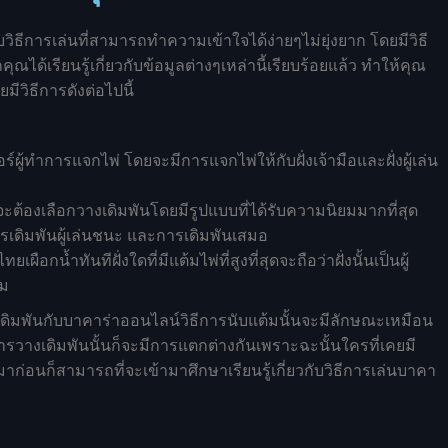
วิธีการเล่นที่สามารถทำความเข้าใจได้ง่ายๆไม่ยุ่งยาก โดยมีวิธี
ุณได้เรียนรู้เกี่ยวกับข้อมูลต่างๆเหล่านี้เรียบร้อยแล้ว ทำให้คุณ
มีวิธีการดังต่อไปนี้
ร์ผู้ทำการแจกไพ่ โดยจะมีการแจกไพ่ให้กับฝั่งเจ้ามือและฝั่งผู้เล่น
ต้องเลือกวางเดิมพันโดยมีรูปแบบที่ได้รับความนิยมมากที่สุด
ารเดิมพันผู้เล่นชนะ และการเดิมพันเสมอ
น้ำทันทีฝั่งใดที่มีแต้มไพ่ที่สูงที่สุดจะถือว่าฝั่งนั้นเป็นผู้
้ม
ดิมพันกับบาคาร่าออนไลน์วิธีการนับแต้มนั้นจะมีลักษณะเหมือน
รวางเดิมพันนั้นก็จะมีการแตกต่างกันเพราะฉะนั้นใครที่เคยมี
่อนก็สามารถที่จะเข้ามาศึกษาเรียนรู้เกี่ยวกับวิธีการเล่นบาคา