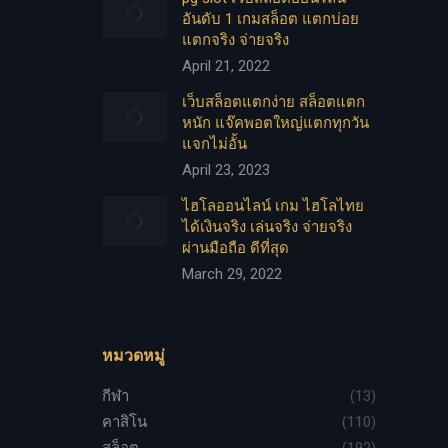
อันดับ 1 เกมสล็อต แตกบ่อย
แตกจริง จ่ายจริง
April 21, 2022
เว็บสล็อตแตกง่าย สล็อตแตก
หนัก แจ๊คพอตใหญ่แตกทุกวัน
แจกไม่อั้น
April 23, 2023
ไฮโลออนไลน์ เกม ไฮโลไทย
ได้เงินจริง เล่นจริง จ่ายจริง
ผ่านมือถือ ดีที่สุด
March 29, 2022
หมวดหมู่
กีฬา
(13)
คาสิโน
(110)