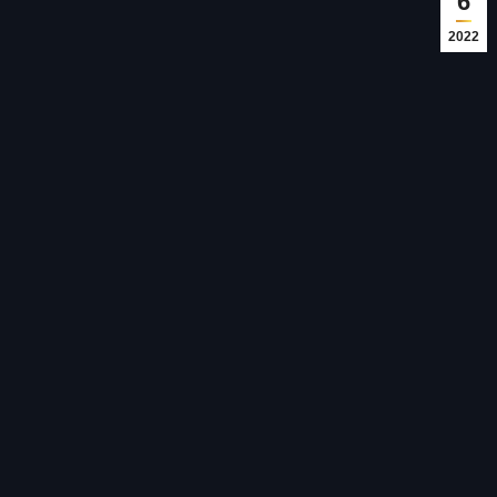
6
2022