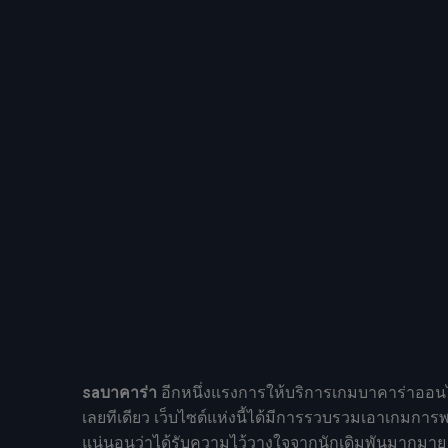
saบาคาร่า
อีกหนึ่งแรงการให้บริการเกมบาคาร่าออนไล
เลยทีเดียว เว็บไซต์แห่งนี้ได้มีการรวบรวมเอาเกมกา
แน่นอนว่าได้รับความไว้วางใจจากนักเดิมพันมากมาย ซ