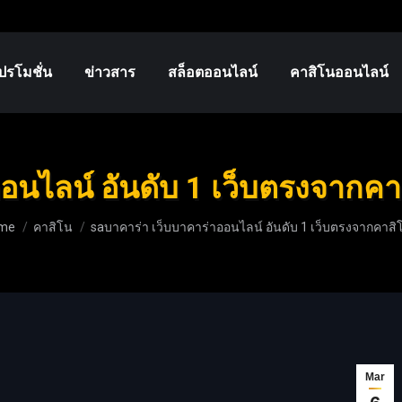
ปรโมชั่น
ข่าวสาร
สล็อตออนไลน์
คาสิโนออนไลน์
อนไลน์ อันดับ 1 เว็บตรงจากค
 are here:
me
คาสิโน
saบาคาร่า เว็บบาคาร่าออนไลน์ อันดับ 1 เว็บตรงจากคาส
Mar