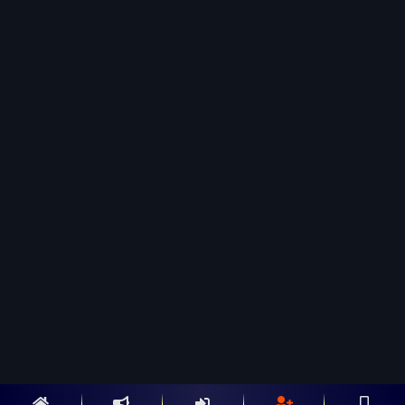
บาคาร่า dg เว็บตรง บาคาร่า มาแรง 2022 มี
ระบบทดลองเล่นฟรี ไม่เสียเงิน
คาสิโน
By
admin
April 30, 2022
บาคาร่า dg เว็บตรง บาคาร่าออนไลน์ ลิขสิทธิ์แท้
จาก DreamGaming มาแรง อันดับ1 เล่นง่าย จ่ายจริง
ได้เงินไว ทดลองเล่นบาคาร่า dg ฟรี