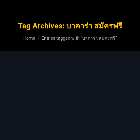
Tag Archives:
บาคาร่า สมัครฟรี
You are here:
Home
Entries tagged with "บาคาร่า สมัครฟรี"