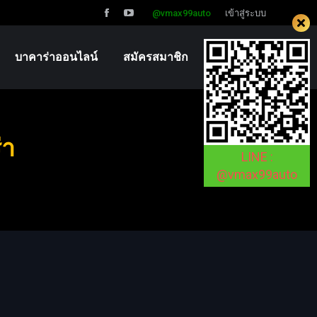
@vmax99auto
เข้าสู่ระบบ
Facebook
YouTube
page
page
บาคาร่าออนไลน์
สมัครสมาชิก
opens
opens
in
in
new
new
window
window
่า
LINE :
@vmax99auto