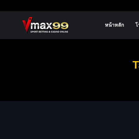
หน้าหลัก
โ
T