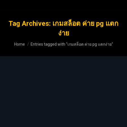
Tag Archives:
เกมสล็อต ค่าย pg แตก
ง่าย
You are here:
Home
Entries tagged with "เกมสล็อต ค่าย pg แตกง่าย"