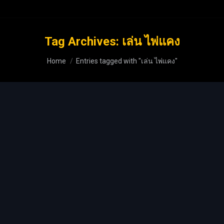
Tag Archives:
เล่น ไพ่แคง
You are here:
Home
Entries tagged with "เล่น ไพ่แคง"