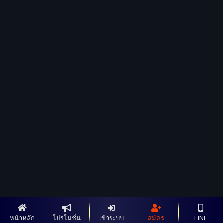
ไพ่แคง เกมไพ่ ได้เงินง่าย อันดับ1 เล่นไพ่แคงอ
อนไลน์ เดิมพันบนเว็บตรง ดีที่สุด
คาสิโน
By
admin
March 20, 2022
ไพ่แคง เกมไพ่ออนไลน์ อันดับ1 ไพ่แคงออนไลน์ เว็บ
ตรง ถอนง่าย จ่ายเงินจริง ทำเงินกับไพ่แคง ได้ง่ายๆ
ผ่านมือถือ สมัครฟรี เล่นไพ่แคง รวยไม่รู้ตัว
หน้าหลัก
โปรโมชั่น
เข้าระบบ
สมัคร
LINE