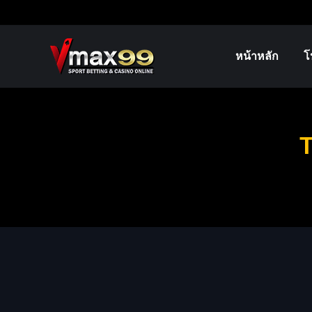
หน้าหลัก
โ
T