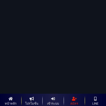
ไฮโลได้เงินจริง ที่นี่เท่านั้น ถอนง่าย โอนไว
ด้วยระบบออโต้ ไฮโลออนไลน์
สล็อต
By
admin
January 30, 2023
ไฮโลได้เงินจริง ถอนได้เติม ไม่โดนหัก ที่นี่เท่านั้น
ตอบโจทย์เกมเดิมคุณภาพเยี่ยม เล่นง่าย ผ่านมือถือ
ไม่ต้องติดตั้งแอฟ เล่นได้ทันที 24 ชั่วโมง
หน้าหลัก
โปรโมชั่น
เข้าระบบ
สมัคร
LINE