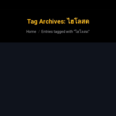
Tag Archives:
ไฮโลสด
You are here:
Home
Entries tagged with "ไฮโลสด"