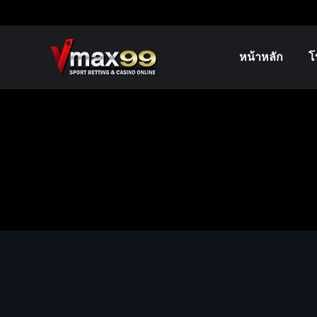
หน้าหลัก
โ