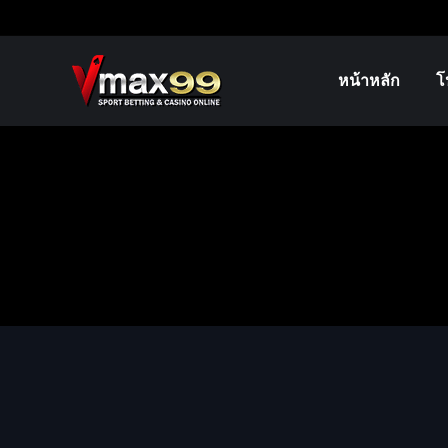
หน้าหลัก
โ