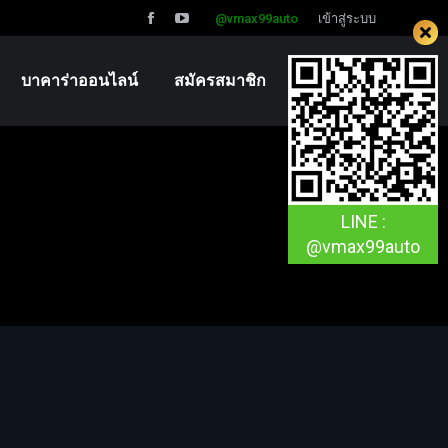
@vmax99auto
เข้าสู่ระบบ
Facebook
YouTube
page
page
บาคาร่าออนไลน์
สมัครสมาชิก
opens
opens
in
in
new
new
window
window
LINE :
@vmax99auto