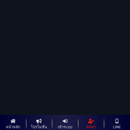
joker slot png สล็อต joker เล่นผ่านมือถือ
รองรับทุกระบบ เริ่มต้นแค่ 1 บาท
สล็อต
By
admin
March 26, 2023
joker slot png สล็อตโจ๊กเกอร์ เว็บตรง เกมสล็อต
ออนไลน์ อันดับ 1 เล่นผ่านมือถือ รองรับทุกระบบ ไม่
ต้องติดตั้งแอฟให้เสียเวลา joker gaming
หน้าหลัก
โปรโมชั่น
เข้าระบบ
สมัคร
LINE