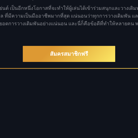
นต์ เป็นอีกหนึ่งโอกาสที่จะทำให้ผู้เล่นได้เข้าร่วมสนุกและวางเดิม
ากล ที่มีความเป็นมืออาชีพมากที่สุด แน่นอนว่าทุกการวางเดิมพัน 
ยอดการวางเดิมพันอย่างแน่นอน และนี่ก็คือข้อดีที่ทำให้หลายคน 
สัมครสมาชิกฟรี