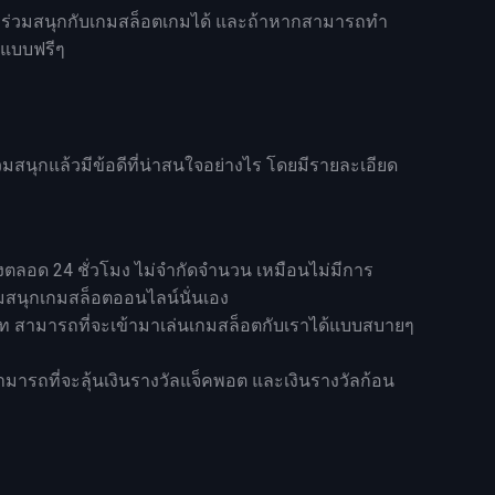
ต้องร่วมสนุกกับเกมสล็อตเกมได้ และถ้าหากสามารถทำ
ด้แบบฟรีๆ
่วมสนุกแล้วมีข้อดีที่น่าสนใจอย่างไร โดยมีรายละเอียด
่องตลอด 24 ชั่วโมง ไม่จำกัดจำนวน เหมือนไม่มีการ
วมสนุกเกมสล็อตออนไลน์นั่นเอง
1 บาท สามารถที่จะเข้ามาเล่นเกมสล็อตกับเราได้แบบสบายๆ
ามารถที่จะลุ้นเงินรางวัลแจ็คพอต และเงินรางวัลก้อน