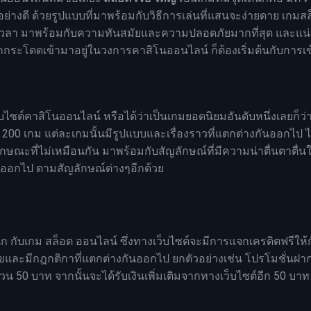
ป็นอย่างดี ด้วยรูปแบบที่มาพร้อมกับวิธีการเล่นที่แสนจะง่ายดาย เ
อดเวลา มาพร้อมกับความทันสมัยและความปลอดภัยมากที่สุด และแน
ากกระโดดเข้ามาอยู่ในวงการคาสิโนออนไลน์ ก็ต้องเริ่มต้นกับการเข้า
บไซต์คาสิโนออนไลน์ หรือได้ว่าเป็นเกมยอดนิยมอันดับหนึ่งเลยก็ว่าไ
า 200 เกม แต่ละเกมนั้นมีรูปแบบและเรื่องราวที่แตกต่างกันออกไ
กษณะที่ไม่เหมือนกัน มาพร้อมกับสัญลักษณ์ที่มีความน่าตื่นตาตื่น
ันออกไป ตามสัญลักษณ์ต่างๆอีกด้วย
ุก กับเกม สล็อต ออนไลน์ ซึ่งทางเว็บไซต์จะมีการแจกเครดิตฟรีให
นไขและมีกฎกติกาที่แตกต่างกันออกไป ยกตัวอย่างเช่น โปรโมชั่นฝาก
น 50 บาท จากนั้นจะได้รับเงินเพิ่มเติมจากทางเว็บไซต์อีก 50 บาท