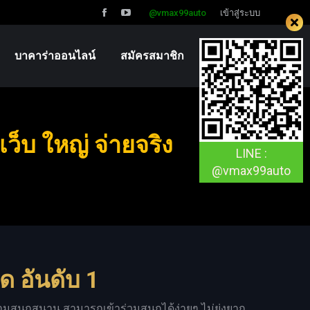
@vmax99auto
เข้าสู่ระบบ
Facebook
YouTube
page
page
บาคาร่าออนไลน์
สมัครสมาชิก
opens
opens
in
in
new
new
window
window
ว็บ ใหญ่ จ่ายจริง
LINE :
@vmax99auto
ด อันดับ 1
ความสนุกสนาน สามารถเข้าร่วมสนุกได้ง่ายๆ ไม่ยุ่งยาก