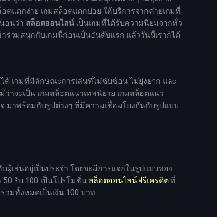
กมสล็อตแตกง่าย เกมสล็อตแตกบ่อย ให้บริการจากค่ายเกมที่
่นอนว่า
สล็อตออนไลน์
เป็นเกมที่ได้รับความนิยมจากทั่ว
ร่วมสนุกกับเกมนี้ก่อนเป็นอันดับแรก แล้ววันนี้เราก็ได้
ด้ เกมที่มีลักษณะการเล่นที่ไม่ซับซ้อน ไม่ยุ่งยาก และ
ป ไม่ว่าจะเป็น เกมสล็อตแนวเทพนิยาย เกมสล็อตแนว
ใจ มาพร้อมกับรูปต่างๆ ที่มีความเชื่อมโยงกันกับรูปแบบ
้กับผู้เล่นอยู่เป็นประจำ โดยจะมีการแจกในรูปแบบของ
 50 รับ 100 เป็นโปรโมชั่น
สล็อตออนไลน์ฟรีเครดิต
ที่
 รวมทั้งหมดเป็นเงิน 100 บาท