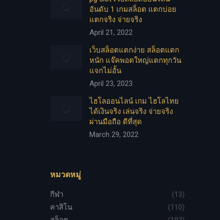
อันดับ 1 เกมสล็อต แตกบ่อย
แตกจริง จ่ายจริง
April 21, 2022
เว็บสล็อตแตกง่าย สล็อตแตก
หนัก แจ๊คพอตใหญ่แตกทุกวัน
แจกไม่อั้น
April 23, 2023
ไฮโลออนไลน์ เกม ไฮโลไทย
ได้เงินจริง เล่นจริง จ่ายจริง
ผ่านมือถือ ดีที่สุด
March 29, 2022
หมวดหมู่
กีฬา
(13)
คาสิโน
(110)