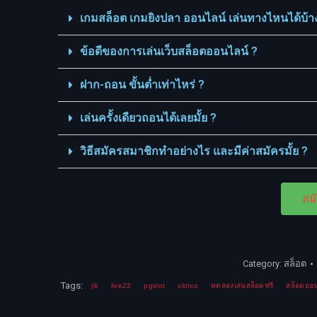
เกมสล็อต เกมยิงปลา ออนไลน์ เล่นทางไหนได้บ้า
ข้อดีของการเล่นเว็บสล็อตออนไลน์ ?
ฝาก-ถอน ขั้นต่ำเท่าไหร่ ?
เล่นครั้งเดียวถอนได้เลยมั้ย ?
วิธีสมัครสมาชิกทำอย่างไร และมีค่าสมัครมั้ย ?
สม
Category:
สล็อต
Tags:
jili
live22
pgslot
slotxo
ทดลองเล่นสล็อตฟรี
สล็อตออน