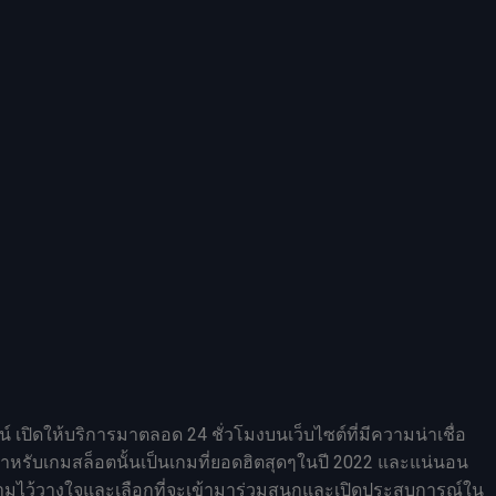
เปิดให้บริการมาตลอด 24 ชั่วโมงบนเว็บไซต์ที่มีความน่าเชื่อ
่าสำหรับเกมสล็อตนั้นเป็นเกมที่ยอดฮิตสุดๆในปี 2022 และแน่นอน
ความไว้วางใจและเลือกที่จะเข้ามาร่วมสนุกและเปิดประสบการณ์ใน