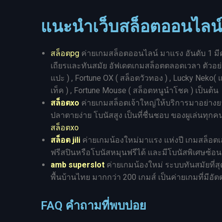
แนะนำเว็บสล็อตออนไลน์
สล็อตpg
ค่ายเกมสล็อตออนไลน์ มาแรง อันดับ 1 มี
เถียรและทันสมัย อัฟเดตเกมสล็อตตลอดเวลา ตัวอย่
แปะ ) , Fortune OX ( สล็อตวัวทอง ) , Lucky Neko
เท็ค ) , Fortune Mouse ( สล็อตหนูนำโชค ) เป็นต้น
สล็อตxo
ค่ายเกมสล็อตเจ้าใหญ่ให้บริการมาอย่างย
ปลาตายง่าย โบนัสสูง เป็นที่ชื่นชอบ ของผูเล่นทุกคน 
สล็อตxo
สล็อต jili
ค่ายเกมน้องใหม่มาแรง แห่งปี เกมสล็อตเ
ฟรีสปินหรือโบนัสหมุนฟรีได้ และมีโบนัสพิเศษซ้อน
amb superslot
ค่ายเกมน้องใหม่ ระบบทันสมัยที่ส
พื้นบ้านไทย มากกว่า 200 เกมส์ เป็นค่ายเกมที่มีอัต
FAQ คำถามที่พบบ่อย