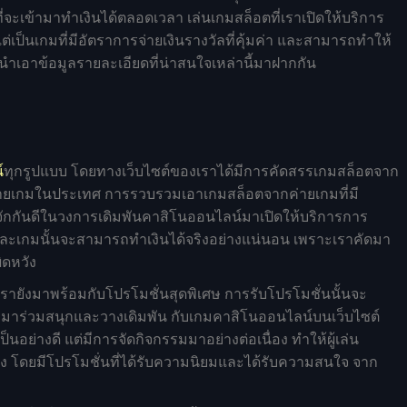
่จะเข้ามาทำเงินได้ตลอดเวลา เล่นเกมสล็อตที่เราเปิดให้บริการ
ต่เป็นเกมที่มีอัตราการจ่ายเงินรางวัลที่คุ้มค่า และสามารถทำให้
าก็ได้นำเอาข้อมูลรายละเอียดที่น่าสนใจเหล่านี้มาฝากกัน
์
ทุกรูปแบบ โดยทางเว็บไซต์ของเราได้มีการคัดสรรเกมสล็อตจาก
ายเกมในประเทศ การรวบรวมเอาเกมสล็อตจากค่ายเกมที่มี
รู้จักกันดีในวงการเดิมพันคาสิโนออนไลน์มาเปิดให้บริการการ
ต่ละเกมนั้นจะสามารถทำเงินได้จริงอย่างแน่นอน เพราะเราคัดมา
ผิดหวัง
ายังมาพร้อมกับโปรโมชั่นสุดพิเศษ การรับโปรโมชั่นนั้นจะ
เข้ามาร่วมสนุกและวางเดิมพัน กับเกมคาสิโนออนไลน์บนเว็บไซต์
เป็นอย่างดี แต่มีการจัดกิจกรรมมาอย่างต่อเนื่อง ทำให้ผู้เล่น
มง โดยมีโปรโมชั่นที่ได้รับความนิยมและได้รับความสนใจ จาก