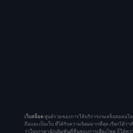
เว็บสล็อต
ศูนย์รวมของการให้บริการเกมสล็อตออนไลน์ 
ถือและเป็นเว็บ ที่ได้รับความนิยมมากที่สุด เรียกได้ว
ว่าในบรรดานักเดิมพันที่ชื่นชอบการเสี่ยงโชค ก็ให้