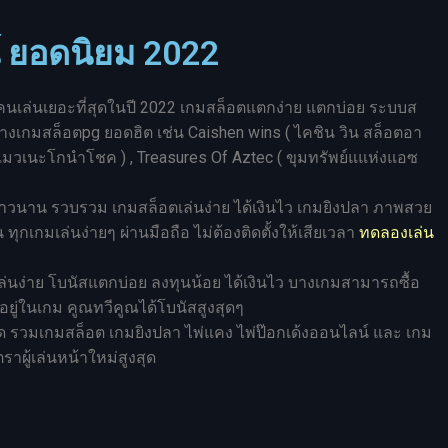
 ยอดนิยม 2022
คนเล่นเยอะที่สุดในปี 2022 เกมสล็อตแตกง่าย แตกบ่อย ระบบส
างเกมสล็อตpg ยอดฮิต เช่น Caishen wins ( ไคชิน วิน สล็อตอา
( แมวเนะโกนำโชค ) , Treasures Of Aztec ( ขุมทรัพย์แแห่งแอซ
าวนาน รวบรวม เกมสล็อตเล่นง่าย ได้เงินไว เกมยิงปลา ภาพสวย
ทุกเกมเล่นง่ายๆ ผ่านมือถือ ไม่ต้องติดตั้งให้เสียเวลา
ทดลองเล่น
ล่นง่าย โบนัสแตกบ่อย ลงทุนน้อย ได้เงินไว บางเกมสามารถซื้อ
อยู่ในเกม คูณทวีคูณได้โบนัสสูงสุดๆ
ุด รวมเกมสล็อต เกมยิงปลา ไพ่แคง ไพ่ป๊อกเด้งออนไลน์ และ เกม
ตราผู้เล่นหน้าใหม่สูงสุด