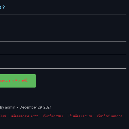
ง ?
ัครสมาชิก ฟรี
By
admin
December 29, 2021
ไลน์
สล็อตแตกง่าย 2022
เว็บสล็อต 2022
เว็บสล็อตแตกบ่อย
เว็บสล็อตใหม่ล่าสุด