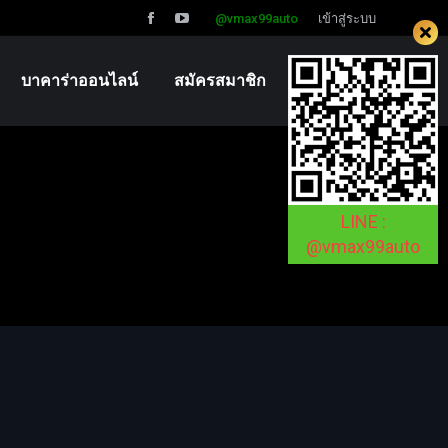
@vmax99auto
เข้าสู่ระบบ
Facebook
YouTube
page
page
บาคาร่าออนไลน์
สมัครสมาชิก
opens
opens
in
in
new
new
window
window
2
LINE :
@vmax99auto