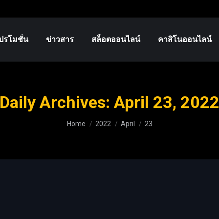
ปรโมชั่น
ข่าวสาร
สล็อตออนไลน์
คาสิโนออนไลน์
Daily Archives:
April 23, 202
You are here:
Home
2022
April
23