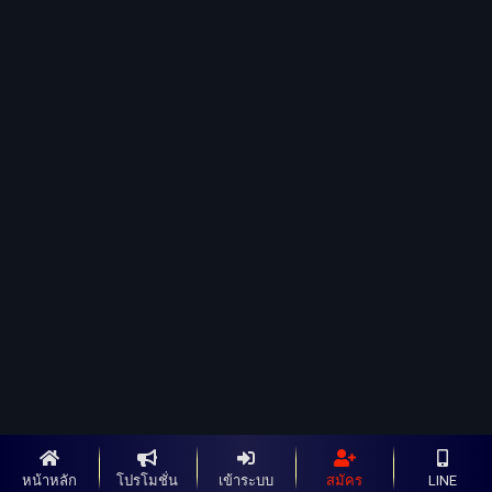
สมัคร บาคาร่า ออนไลน์ ฟรี ไม่เสียเงิน เว็บตรง
บาคาร่า สมัครง่าย เล่นง่าย
คาสิโน
By
admin
May 28, 2022
สมัคร บาคาร่า ออนไลน์ ฟรี ไม่มีเงื่อนไข สมัครง่ายๆ
ด้วยตัวเอง เพียง 30 วินาที สมัครกับ เว็บตรง บาคาร่า
มั่นคง ปลอดภัย ถอนง่าย จ่ายจริง ไม่โกง
หน้าหลัก
โปรโมชั่น
เข้าระบบ
สมัคร
LINE