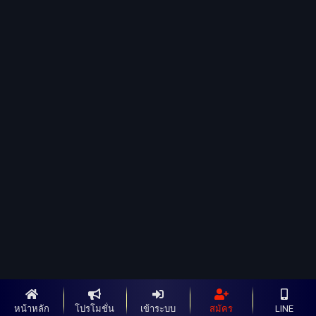
allbet asia เว็บ พนัน คาสิโน บาคาร่า อันดับ 1
คนเล่นเยอะที่สุดในเอเชีย
คาสิโน
By
admin
July 23, 2022
allbet asia เว็บ พนัน คาสิโน ออนไลน์ อันดับ 1 ของ
เอเชีย เว็บ พนัน บาคาร่า ที่ดีที่สุด ระบบเสถียร เล่น
ง่าย ได้เงินเร็ว ทางเข้า allbet 24 hr
หน้าหลัก
โปรโมชั่น
เข้าระบบ
สมัคร
LINE