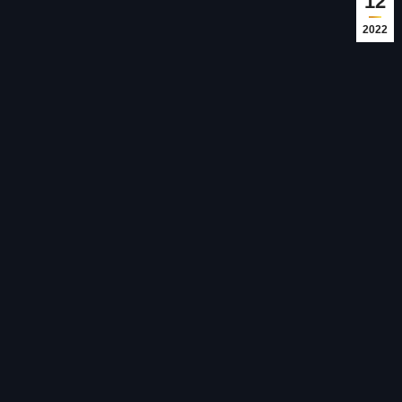
12
2022