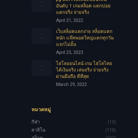
อันดับ 1 เกมสล็อต แตกบ่อย
แตกจริง จ่ายจริง
April 21, 2022
เว็บสล็อตแตกง่าย สล็อตแตก
หนัก แจ๊คพอตใหญ่แตกทุกวัน
แจกไม่อั้น
April 23, 2023
ไฮโลออนไลน์ เกม ไฮโลไทย
ได้เงินจริง เล่นจริง จ่ายจริง
ผ่านมือถือ ดีที่สุด
March 29, 2022
หมวดหมู่
กีฬา
(13)
คาสิโน
(110)