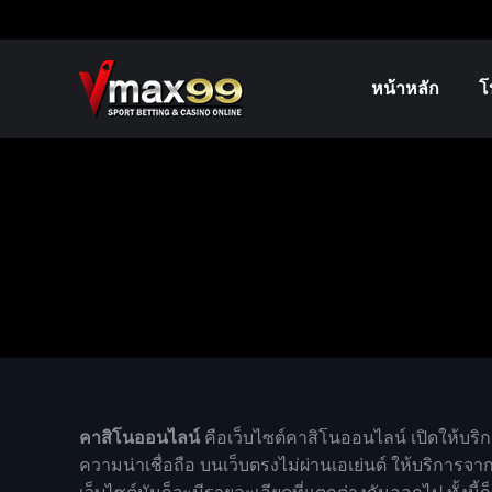
หน้าหลัก
โ
คาสิโนออนไลน์
คือเว็บไซต์คาสิโนออนไลน์ เปิดให้บริ
ความน่าเชื่อถือ บนเว็บตรงไม่ผ่านเอเย่นต์ ให้บริการจาก