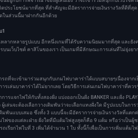
็ขึ้นอยู่กับการพิจารณาของผู้เล่นเอง ว่าจะเข้าร่วมสนุกกับเว็บไซต์ใด
ประโยชน์มากที่สุด ที่สำคัญจะมีอัตราการจ่ายเงินรางวัลที่ดีที่สุด
ยดในส่วนนี้มาฝากกันอีกด้วย
บ
1
ากหลายรูปแบบ อีกหนึ่งเกมที่ได้รับความนิยมมากที่สุด และยังคง
ริการบนเว็บไซต์ คาสิโนของเรา เป็นเกมที่มีลักษณะการเล่นที่ไม่ย
ถที่จะเข้ามาร่วมสนุกกับเกมไพ่บาคาร่าได้แบบสบายๆเนื่องจากเป็นเ
การเล่นบาคาร่าได้ไม่ยากเลย โดยวิธีการเล่นเกมไพ่บาคาร่าที่ควรรู้
ำการแจกไพ่ให้กับทั้งสองฝั่ง แบ่งออกเป็นฝั่ง BANKER และฝั่ง PL
้ว ผู้เล่นจะต้องเลือกวางเดิมพันว่าจะเลือกแทงฝั่งใด มีรูปแบบในกา
ิมพันแบบเสมอ ซึ่งทั้ง 3 แบบนี้จะมีอัตราการจ่ายเงินรางวัลที่แตก
ของแต่ละฝ่าย ฝั่งใดที่มีแต้มไพ่สูงสุดก็คือ 9 แต้ม หรือว่าเป็นผู้
ารถเรียกไพ่ใบที่ 3 เพิ่มได้จำนวน 1 ใบ ทั้งนี้ก็เพื่อเป็นการเพิ่มแต้ม