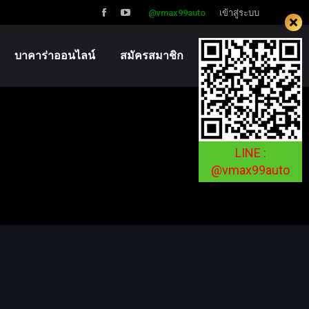
@vmax99auto
เข้าสู่ระบบ
Facebook
YouTube
page
page
บาคาร่าออนไลน์
สมัครสมาชิก
opens
opens
in
in
new
new
window
window
LINE :
@vmax99auto