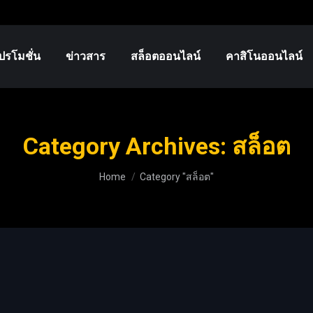
ปรโมชั่น
ข่าวสาร
สล็อตออนไลน์
คาสิโนออนไลน์
Category Archives:
สล็อต
You are here:
Home
Category "สล็อต"