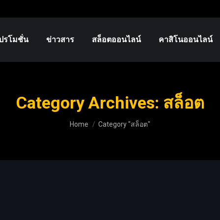
ปรโมชั่น
ข่าวสาร
สล็อตออนไลน์
คาสิโนออนไลน์
Category Archives:
สล็อต
You are here:
Home
Category "สล็อต"