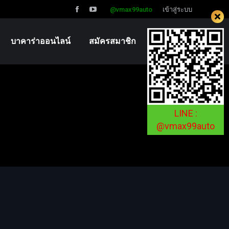
@vmax99auto
เข้าสู่ระบบ
Facebook
YouTube
page
page
บาคาร่าออนไลน์
สมัครสมาชิก
opens
opens
in
in
new
new
window
window
LINE :
@vmax99auto