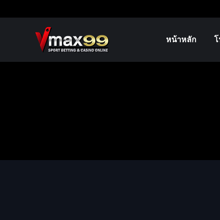
หน้าหลัก
โ